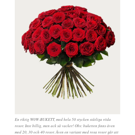
En riktig W0W-BUKETT, med hela 50 stycken ståtliga röda
rosor. Inte billig, men ack så vacker! Obs: buketten finns även
med 20, 30 och 40 rosor. Även en variant med rosa rosor går att