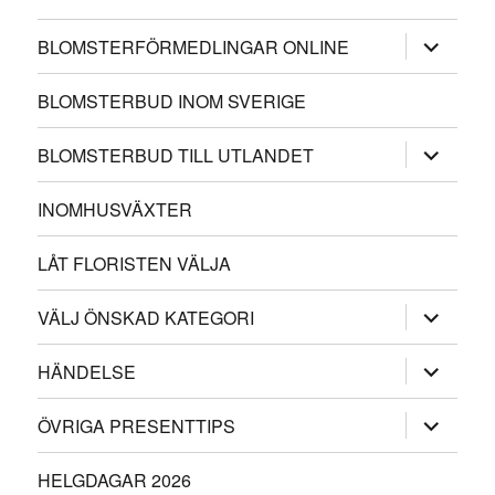
expander
BLOMSTERFÖRMEDLINGAR ONLINE
underme
BLOMSTERBUD INOM SVERIGE
expander
BLOMSTERBUD TILL UTLANDET
underme
INOMHUSVÄXTER
LÅT FLORISTEN VÄLJA
expander
VÄLJ ÖNSKAD KATEGORI
underme
expander
HÄNDELSE
underme
expander
ÖVRIGA PRESENTTIPS
underme
HELGDAGAR 2026