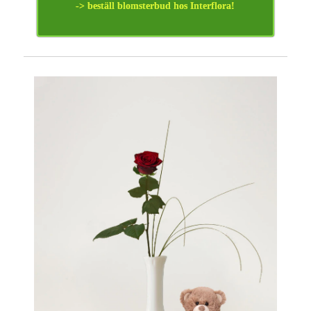
-> beställ blomsterbud hos Interflora!