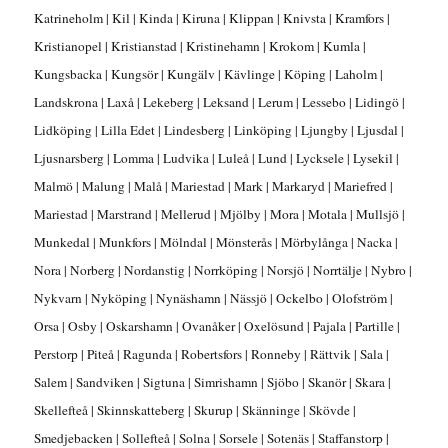
Katrineholm | Kil | Kinda | Kiruna | Klippan | Knivsta | Kramfors |
Kristianopel | Kristianstad | Kristinehamn | Krokom | Kumla |
Kungsbacka | Kungsör | Kungälv | Kävlinge | Köping | Laholm |
Landskrona | Laxå | Lekeberg | Leksand | Lerum | Lessebo | Lidingö |
Lidköping | Lilla Edet | Lindesberg | Linköping | Ljungby | Ljusdal |
Ljusnarsberg | Lomma | Ludvika | Luleå | Lund | Lycksele | Lysekil |
Malmö | Malung | Malå | Mariestad | Mark | Markaryd | Mariefred |
Mariestad | Marstrand | Mellerud | Mjölby | Mora | Motala | Mullsjö |
Munkedal | Munkfors | Mölndal | Mönsterås | Mörbylånga | Nacka |
Nora | Norberg | Nordanstig | Norrköping | Norsjö | Norrtälje | Nybro |
Nykvarn | Nyköping | Nynäshamn | Nässjö | Ockelbo | Olofström |
Orsa | Osby | Oskarshamn | Ovanåker | Oxelösund | Pajala | Partille |
Perstorp | Piteå | Ragunda | Robertsfors | Ronneby | Rättvik | Sala |
Salem | Sandviken | Sigtuna | Simrishamn | Sjöbo | Skanör | Skara |
Skellefteå | Skinnskatteberg | Skurup | Skänninge | Skövde |
Smedjebacken | Sollefteå | Solna | Sorsele | Sotenäs | Staffanstorp |