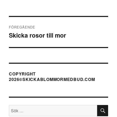
Inläggsnavigering
FÖREGÅENDE
Skicka rosor till mor
Föregående
inlägg:
COPYRIGHT
2026©SKICKABLOMMORMEDBUD.COM
SÖ
Sök
efter: