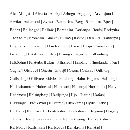
Ale | Alingsås | Alvesta | Aneby | Arboga | Arjeplog | Arvidsjaur |
Arvika | Askersund | Avesta | Bengtsfors | Berg | Bjurholm | Bjuv |
Boden | Bollebygd | Bollnäs | Borgholm | Borlänge | Borås | Botkyrka
| Boxholm | Bromölla | Bräcke | Burlöv | Båstad | Dals-Ed | Danderyd |
Degerfors | Djursholm | Dorotea | Eda | Ekerö | Eksjö | Emmaboda |
Enköping | Eskilstuna | Eslöv | Essunga | Fagersta | Falkenberg |
Falköping | Falsterbo |Falun | Filipstad | Finspång | Färgelanda | Flen |
Gagnef | Gislaved | Gnesta | Gnosjö | Grums | Gränna | Grästorp |
Gullspång | Gällivare | Gävle | Göteborg | Habo |Hagfors | Hallberg |
Hallstahammar | Halmstad | Hammarö | Haninge | Haparanda | Heby |
Hedemora | Helsingborg | Herrljunga | Hjo | Hjärup | Hofors |
Huddinge | Hudiksvall | Hultsfred | Huskvarna | Hylte | Håbo |
Hällefors | Härnösand | Hässleholm | Hästholmen | Höganäs | Högsby
| Hörby | Höör | Jokkmokk | Järfälla | Jönköping | Kalix | Kalmar |
Karlsborg | Karlshamn | Karlskoga | Karlskrona | Karlstad |