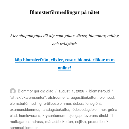
Blomsterförmedlingar på nätet
Fler shoppingtips till dig som gillar växter, blommor, odling
och trädgård:
köp blomsterfrön, växter, rosor, blomsterlökar m m
online!
Författare
Blommor gör dig glad
Publicerat
augusti 1, 2026
Kategorier
blomsterbud
den
Etiketter
"att-skicka-presenter"
,
alstroemeria
,
augustibuketten
,
blombud
,
blomsterförmedling
,
bröllopsblommor
,
dekorationsgrönt
,
examensblommor
,
farsdagsbuketter
,
födelsedagsblommor
,
gröna
blad
,
hemleverans
,
krysantemum
,
lejongap
,
leverans direkt till
mottagarens adress
,
månadsbuketten
,
nejlika
,
presentbutik
,
sommarblommor