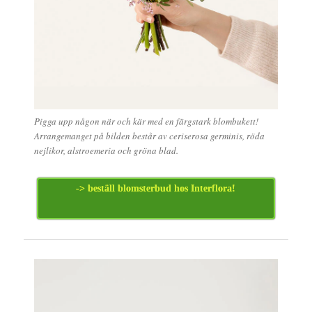
Pigga upp någon när och kär med en färgstark blombukett!
Arrangemanget på bilden består av ceriserosa germinis, röda
nejlikor, alstroemeria och gröna blad.
-> beställ blomsterbud hos Interflora!