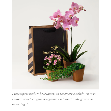
Presentpåse med tre krukväxter; en rosa/cerise orkidé, en rosa
calandiva och en grön murgröna. En blomstrande gåva som
heter duga!