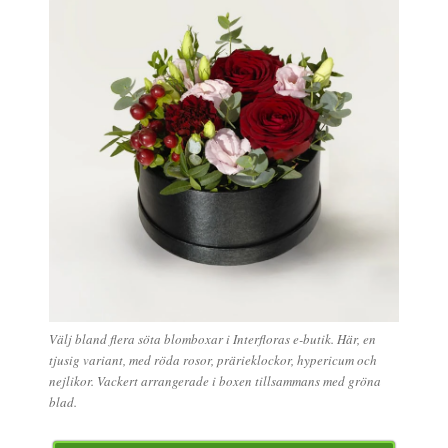
Välj bland flera söta blomboxar i Interfloras e-butik. Här, en
tjusig variant, med röda rosor, prärieklockor, hypericum och
nejlikor. Vackert arrangerade i boxen tillsammans med gröna
blad.