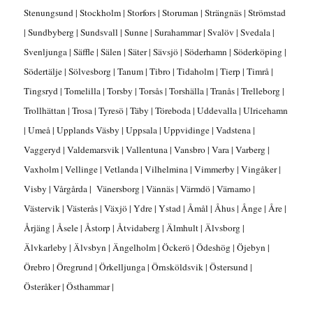
Stenungsund | Stockholm | Storfors | Storuman | Strängnäs | Strömstad
| Sundbyberg | Sundsvall | Sunne | Surahammar | Svalöv | Svedala |
Svenljunga | Säffle | Sälen | Säter | Sävsjö | Söderhamn | Söderköping |
Södertälje | Sölvesborg | Tanum | Tibro | Tidaholm | Tierp | Timrå |
Tingsryd | Tomelilla | Torsby | Torsås | Torshälla | Tranås | Trelleborg |
Trollhättan | Trosa | Tyresö | Täby | Töreboda | Uddevalla | Ulricehamn
| Umeå | Upplands Väsby | Uppsala | Uppvidinge | Vadstena |
Vaggeryd | Valdemarsvik | Vallentuna | Vansbro | Vara | Varberg |
Vaxholm | Vellinge | Vetlanda | Vilhelmina | Vimmerby | Vingåker |
Visby | Vårgårda | Vänersborg | Vännäs | Värmdö | Värnamo |
Västervik | Västerås | Växjö | Ydre | Ystad | Åmål | Åhus | Ånge | Åre |
Årjäng | Åsele | Åstorp | Åtvidaberg | Älmhult | Älvsborg |
Älvkarleby | Älvsbyn | Ängelholm | Öckerö | Ödeshög | Öjebyn |
Örebro | Öregrund | Örkelljunga | Örnsköldsvik | Östersund |
Österåker | Östhammar |