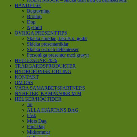
HÄNDELSE
Begravning
Bröllop
Dop
Nyfödd
ÖVRIGA PRESENTTIPS
Skicka choklad, lakrits o. godis
Skicka presentartiklar
Skicka ost och delikatesser
Personliga presenter med gravyr
HELGDAGAR 2026
TRÄDGÅRDSPRODUKTER
HYDROPONISK ODLING
KONTAKT
OM OSS
VÅRA SAMARBETSPARTNERS
NYHETER, KAMPANJER M M
HELGER/HÖGTIDER
Jul
ALLA HJÄRTANS DAG
Påsk
Mors Dag
Fars Dag
Midsommar