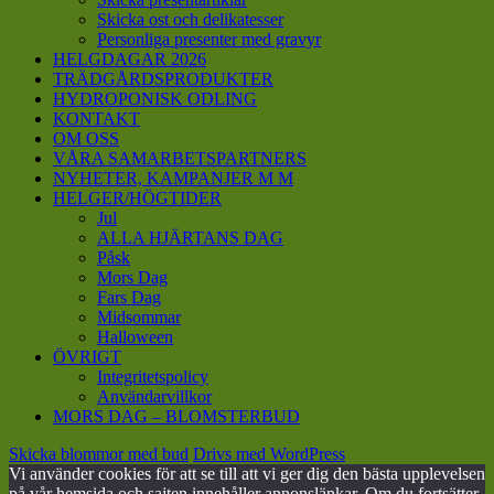
Skicka ost och delikatesser
Personliga presenter med gravyr
HELGDAGAR 2026
TRÄDGÅRDSPRODUKTER
HYDROPONISK ODLING
KONTAKT
OM OSS
VÅRA SAMARBETSPARTNERS
NYHETER, KAMPANJER M M
HELGER/HÖGTIDER
Jul
ALLA HJÄRTANS DAG
Påsk
Mors Dag
Fars Dag
Midsommar
Halloween
ÖVRIGT
Integritetspolicy
Användarvillkor
MORS DAG – BLOMSTERBUD
Skicka blommor med bud
Drivs med WordPress
Vi använder cookies för att se till att vi ger dig den bästa upplevelsen
på vår hemsida och sajten innehåller annonslänkar. Om du fortsätter