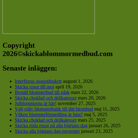
Copyright
2026©skickablommormedbud.com
Senaste inläggen:
Interfloras augustibukett
augusti 1, 2026
Skicka rosor till mor
april 19, 2026
Beställ blomsterbud till påsk
mars 22, 2026
Skicka choklad och delikatesser
mars 20, 2026
Julblommorna är här!
november 27, 2025
Välj själv blomsterbutik till ditt blombud
maj 11, 2025
Vilken blomsterförmedling är bäst?
maj 5, 2025
Skicka choklad och delikatesser
mars 25, 2025
Skicka röda rosor på alla hjärtans dag
januari 26, 2025
Skicka alla hjärtans dag-presenter
januari 23, 2025