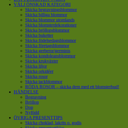
VÄLJ ÖNSKAD KATEGORI
Skicka begravningsblommor
Skicka billiga blommor
Skicka blommor utomlands
Skicka blomsterdekorationer
Skicka bröllopsblommor
Skicka buketter
Skicka födelsedagsblommor
Skicka företagsblommor
Skicka gerberor/germinis
Skicka kondoleansblommor
Skicka krukväxter
Skicka liljor
Skicka orkidéer
Skicka rosor
Skicka tackblommor
RÖDA ROSOR – skicka dem med ett blomsterbud!
HÄNDELSE
Begravning
Bröllop
Dop
Nyfödd
ÖVRIGA PRESENTTIPS
Skicka choklad, lakrits o. godis
Skicka presentartiklar