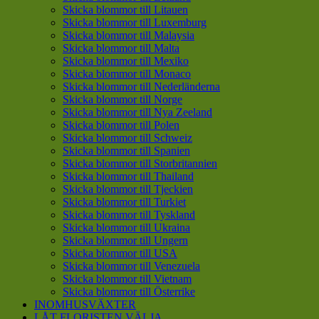
Skicka blommor till Litauen
Skicka blommor till Luxemburg
Skicka blommor till Malaysia
Skicka blommor till Malta
Skicka blommor till Mexiko
Skicka blommor till Monaco
Skicka blommor till Nederländerna
Skicka blommor till Norge
Skicka blommor till Nya Zeeland
Skicka blommor till Polen
Skicka blommor till Schweiz
Skicka blommor till Spanien
Skicka blommor till Storbritannien
Skicka blommor till Thailand
Skicka blommor till Tjeckien
Skicka blommor till Turkiet
Skicka blommor till Tyskland
Skicka blommor till Ukraina
Skicka blommor till Ungern
Skicka blommor till USA
Skicka blommor till Venezuela
Skicka blommor till Vietnam
Skicka blommor till Österrike
INOMHUSVÄXTER
LÅT FLORISTEN VÄLJA