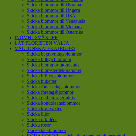
Skicka blommor till Ukraina
Skicka blommor till Ungern
Skicka blommor till USA
Skicka blommor till Venezuela
Skicka blommor till Vietnam
Skicka blommor till Österrike
INOMHUSVÄXTER
LÅT FLORISTEN VÄLJA
VÄLJ ÖNSKAD KATEGORI
Skicka begravningsblommor
Skicka billiga blommor
Skicka blommor utomlands
Skicka blomsterdekorationer
Skicka bröllopsblommor
Skicka buketter
Skicka födelsedagsblommor
Skicka företagsblommor
Skicka gerberor/germinis
Skicka kondoleansblommor
Skicka krukväxter
Skicka liljor
Skicka orkidéer
Skicka rosor
Skicka tackblommor
RÖDA ROSOR – skicka dem med ett blomsterbud!