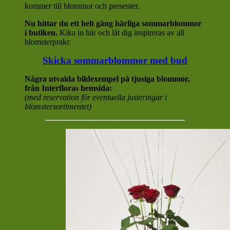
kommer till blommor och presenter.
Nu hittar du ett helt gäng härliga sommarblommor
i butiken.
Kika in här och låt dig inspireras av all
blomsterprakt:
Skicka sommarblommor med bud
Några utvalda bildexempel på tjusiga blommor,
från Interfloras hemsida:
(med reservation för eventuella justeringar i
blomstersortimentet)