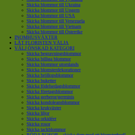
Skicka blommor till Ukraina
Skicka blommor till Ungern
Skicka blommor till USA
Skicka blommor till Venezuela
Skicka blommor till Vietnam
Skicka blommor till Österrike
INOMHUSVÄXTER
LÅT FLORISTEN VÄLJA
VÄLJ ÖNSKAD KATEGORI
Skicka begravningsblommor
Skicka billiga blommor
Skicka blommor utomlands
Skicka blomsterdekorationer
Skicka bröllopsblommor
Skicka buketter
Skicka födelsedagsblommor
Skicka företagsblommor
Skicka gerberor/germinis
Skicka kondoleansblommor
Skicka krukväxter
Skicka liljor
Skicka orkidéer
Skicka rosor
Skicka tackblommor
RÖDA ROSOR – skicka dem med ett blomsterbud!