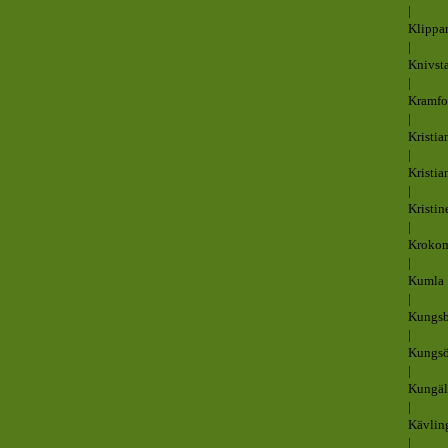
|
Klippa
|
Knivst
|
Kramfo
|
Kristia
|
Kristia
|
Kristi
|
Kroko
|
Kumla
|
Kungs
|
Kungsö
|
Kungä
|
Kävlin
|