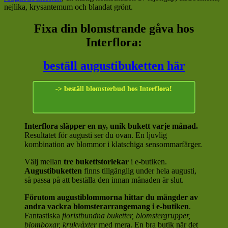
nejlika, krysantemum och blandat grönt.
Fixa din blomstrande gåva hos
Interflora:
beställ augustibuketten här
-> beställ blomsterbud hos Interflora!
Interflora släpper en ny, unik bukett varje månad.
Resultatet för augusti ser du ovan. En ljuvlig
kombination av blommor i klatschiga sensommarfärger.
Välj mellan
tre bukettstorlekar
i e-butiken.
Augustibuketten
finns tillgänglig under hela augusti,
så passa på att beställa den innan månaden är slut.
Förutom augustiblommorna hittar du mängder av
andra vackra blomsterarrangemang i e-butiken
.
Fantastiska
floristbundna buketter, blomstergrupper,
blomboxar, krukväxter
med mera. En bra butik när det