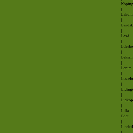
Köpin
|
Lahol
|
Landsk
|
Laxå
|
Lekebe
|
Leksan
|
Lerum
|
Lesseb
|
Liding
|
Lidköp
|
Lilla
Edet
|
Lindes
|