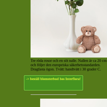
Tre röda rosor och en söt nalle. Nallen är ca 20 c
och följer den europeiska säkerhetsstandarden.
Dragfasta ögon. Tvätt: handtvätt i 30 grader C.
-> beställ blomsterbud hos Interflora!