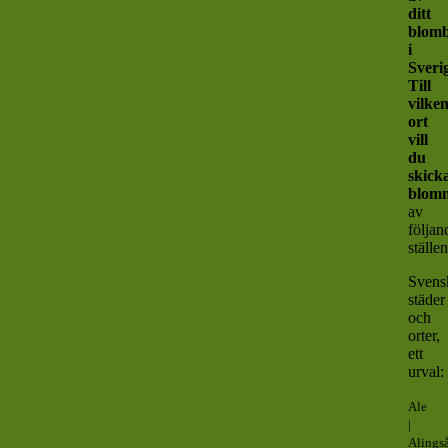
ditt
blom
i
Sveri
Till
vilke
ort
vill
du
skick
blom
av
följan
ställe
Svens
städer
och
orter,
ett
urval:
Ale
|
Alings