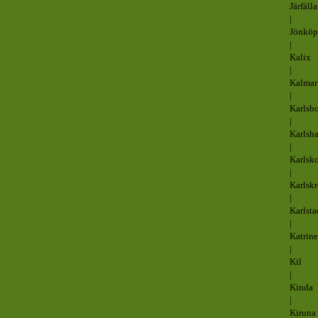
Järfälla
|
Jönköp
|
Kalix
|
Kalmar
|
Karlsb
|
Karlsh
|
Karlsk
|
Karlsk
|
Karlsta
|
Katrin
|
Kil
|
Kinda
|
Kiruna