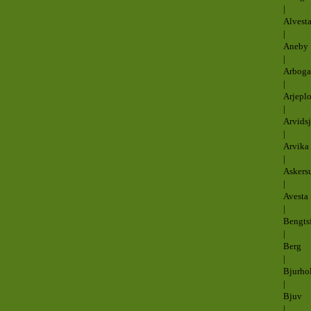
|
Alvest
|
Aneby
|
Arboga
|
Arjepl
|
Arvidsj
|
Arvika
|
Askers
|
Avesta
|
Bengts
|
Berg
|
Bjurho
|
Bjuv
|