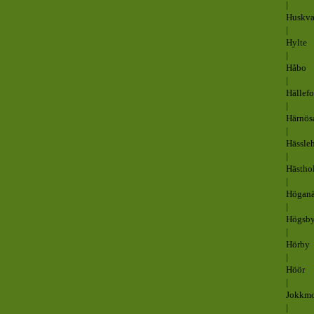
|
Huskva
|
Hylte
|
Håbo
|
Hällefo
|
Härnös
|
Hässle
|
Hästho
|
Högan
|
Högsb
|
Hörby
|
Höör
|
Jokkm
|