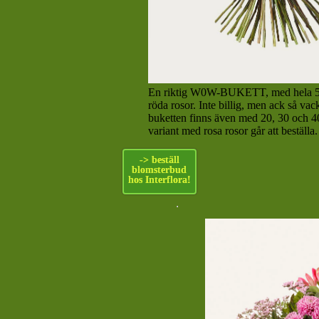
En riktig W0W-BUKETT, med hela 50 
röda rosor. Inte billig, men ack så vac
buketten finns även med 20, 30 och 4
variant med rosa rosor går att beställa.
-> beställ
blomsterbud
hos Interflora!