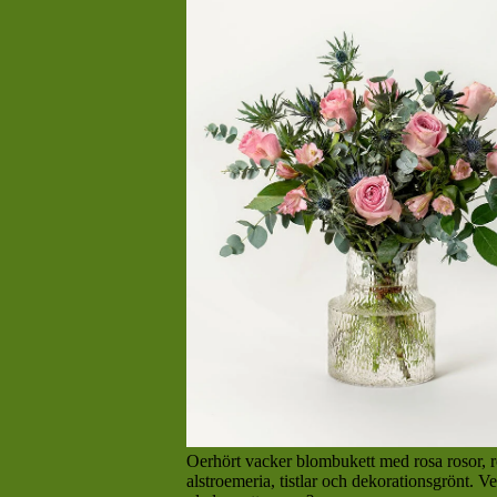
Oerhört vacker blombukett med rosa rosor, 
alstroemeria, tistlar och dekorationsgrönt. V