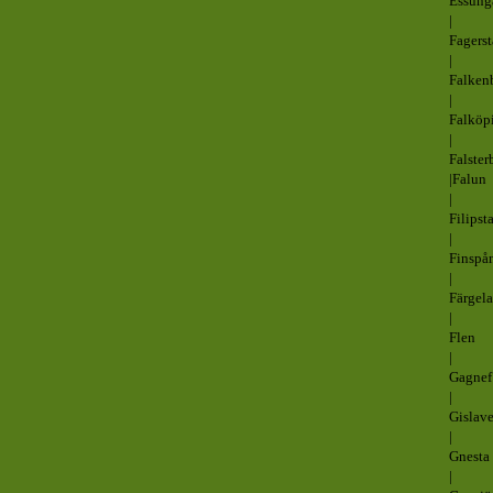
Essung
|
Fagerst
|
Falken
|
Falköp
|
Falster
|Falun
|
Filipst
|
Finspå
|
Färgel
|
Flen
|
Gagnef
|
Gislav
|
Gnesta
|