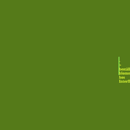
-
>
bestäl
bloms
hos
Interf