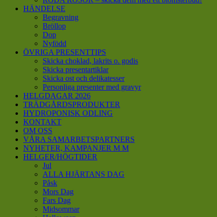
HÄNDELSE
Begravning
Bröllop
Dop
Nyfödd
ÖVRIGA PRESENTTIPS
Skicka choklad, lakrits o. godis
Skicka presentartiklar
Skicka ost och delikatesser
Personliga presenter med gravyr
HELGDAGAR 2026
TRÄDGÅRDSPRODUKTER
HYDROPONISK ODLING
KONTAKT
OM OSS
VÅRA SAMARBETSPARTNERS
NYHETER, KAMPANJER M M
HELGER/HÖGTIDER
Jul
ALLA HJÄRTANS DAG
Påsk
Mors Dag
Fars Dag
Midsommar