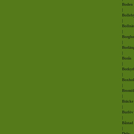
Boden
|
Bolleb
|
Bollnä
|
Borgh
|
Borlän
|
Borås
|
Botkyr
|
Boxho
|
Bromöl
|
Bräcke
|
Burlöv
|
Båstad
|
Dals-