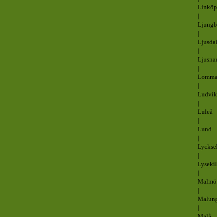
Linköp
|
Ljung
|
Ljusda
|
Ljusna
|
Lomm
|
Ludvik
|
Luleå
|
Lund
|
Lyckse
|
Lysekil
|
Malmö
|
Malun
|
Malå