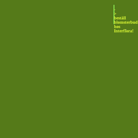
-
>
beställ
blomsterbud
hos
Interflora!