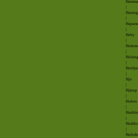
Hamma
|
Haning
|
Hapara
|
Heby
|
Hedem
|
Helsin
|
Herrlj
|
Hjo
|
Hjärup
|
Hofors
|
Huddi
|
Hudiks
|
Hultsfr