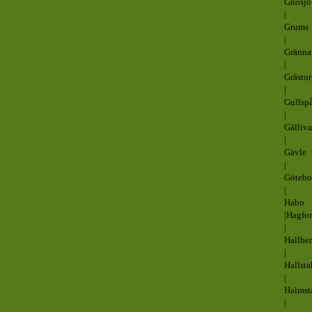
Gnosjö
|
Grums
|
Gränna
|
Grästo
|
Gullsp
|
Gälliva
|
Gävle
|
Götebo
|
Habo
|Hagfor
|
Hallbe
|
Hallst
|
Halmst
|