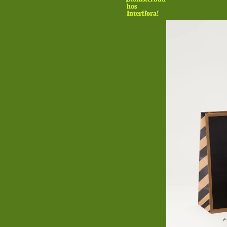
hos
Interflora!