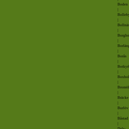
Boden
|
Bolleb
|
Bollnä
|
Borgh
|
Borlän
|
Borås
|
Botkyr
|
Boxho
|
Bromöl
|
Bräcke
|
Burlöv
|
Båstad
|
Dals-