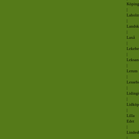
Köpin
|
Lahol
|
Landsk
|
Laxå
|
Lekebe
|
Leksan
|
Lerum
|
Lesseb
|
Liding
|
Lidköp
|
Lilla
Edet
|
Lindes
|