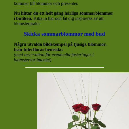
kommer till blommor och presenter.
Nu hittar du ett helt gäng härliga sommarblommor
i butiken.
Kika in här och låt dig inspireras av all
blomsterprakt:
Skicka sommarblommor med bud
Några utvalda bildexempel på tjusiga blommor,
från Interfloras hemsida:
(med reservation för eventuella justeringar i
blomstersortimentet)