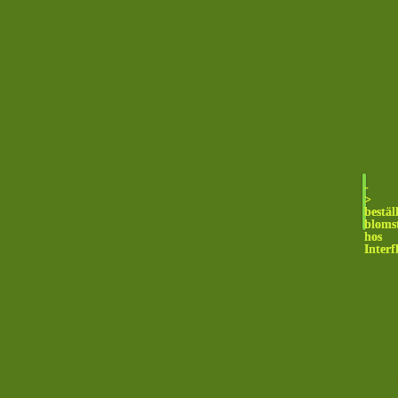
-
>
bestäl
bloms
hos
Interf