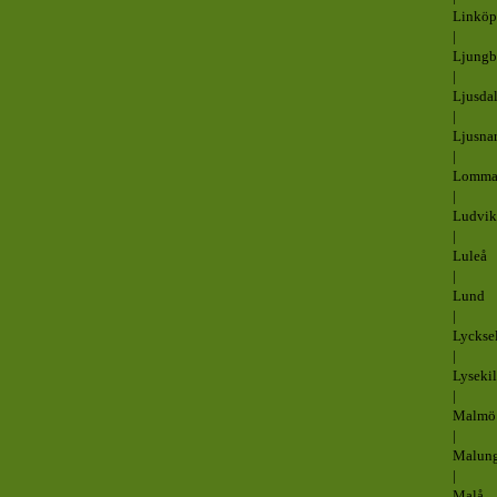
Linköp
|
Ljung
|
Ljusda
|
Ljusna
|
Lomm
|
Ludvik
|
Luleå
|
Lund
|
Lyckse
|
Lysekil
|
Malmö
|
Malun
|
Malå