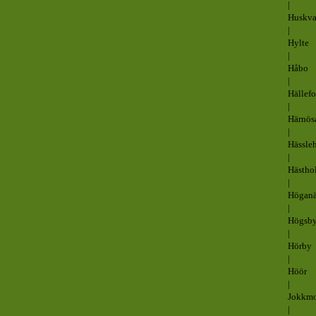
|
Huskva
|
Hylte
|
Håbo
|
Hällefo
|
Härnös
|
Hässle
|
Hästho
|
Högan
|
Högsb
|
Hörby
|
Höör
|
Jokkm
|