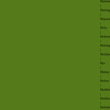
Hamma
|
Haning
|
Hapara
|
Heby
|
Hedem
|
Helsin
|
Herrlj
|
Hjo
|
Hjärup
|
Hofors
|
Huddi
|
Hudiks
|
Hultsfr