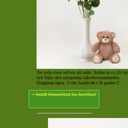
Tre röda rosor och en söt nalle. Nallen är ca 20 c
och följer den europeiska säkerhetsstandarden.
Dragfasta ögon. Tvätt: handtvätt i 30 grader C.
-> beställ blomsterbud hos Interflora!