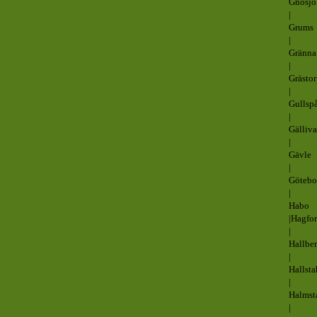
Gnosjö
|
Grums
|
Gränna
|
Grästo
|
Gullsp
|
Gälliva
|
Gävle
|
Götebo
|
Habo
|Hagfor
|
Hallbe
|
Hallst
|
Halmst
|