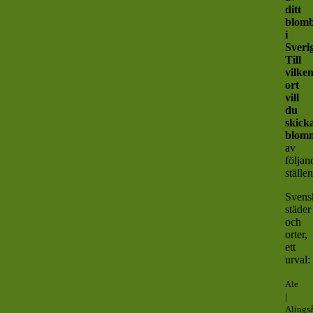
ditt
blom
i
Sveri
Till
vilke
ort
vill
du
skick
blom
av
följan
ställe
Svens
städer
och
orter,
ett
urval:
Ale
|
Alings