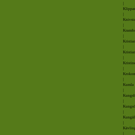
|
Klippa
|
Knivst
|
Kramfo
|
Kristia
|
Kristia
|
Kristi
|
Kroko
|
Kumla
|
Kungs
|
Kungsö
|
Kungä
|
Kävlin
|