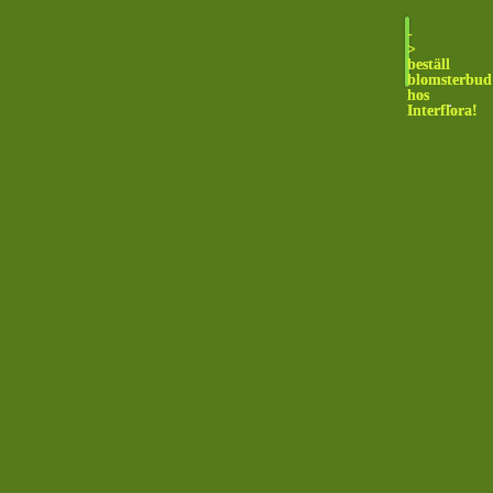
-
>
beställ
blomsterbud
hos
Interflora!