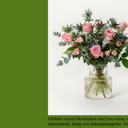
Oerhört vacker blombukett med rosa rosor, 
alstroemeria, tistlar och dekorationsgrönt. V