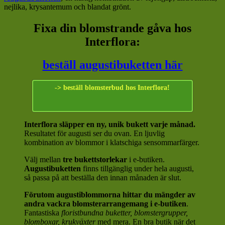
nejlika, krysantemum och blandat grönt.
Fixa din blomstrande gåva hos
Interflora:
beställ augustibuketten här
-> beställ blomsterbud hos Interflora!
Interflora släpper en ny, unik bukett varje månad.
Resultatet för augusti ser du ovan. En ljuvlig
kombination av blommor i klatschiga sensommarfärger.
Välj mellan
tre bukettstorlekar
i e-butiken.
Augustibuketten
finns tillgänglig under hela augusti,
så passa på att beställa den innan månaden är slut.
Förutom augustiblommorna hittar du mängder av
andra vackra blomsterarrangemang i e-butiken
.
Fantastiska
floristbundna buketter, blomstergrupper,
blomboxar, krukväxter
med mera. En bra butik när det