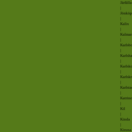
Järfälla
|
Jönköp
|
Kalix
|
Kalmar
|
Karlsb
|
Karlsh
|
Karlsk
|
Karlsk
|
Karlsta
|
Katrin
|
Kil
|
Kinda
|
Kiruna