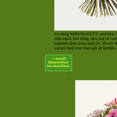
En riktig W0W-BUKETT, med hela 50 
röda rosor. Inte billig, men ack så vac
buketten finns även med 20, 30 och 4
variant med rosa rosor går att beställa.
-> beställ
blomsterbud
hos Interflora!