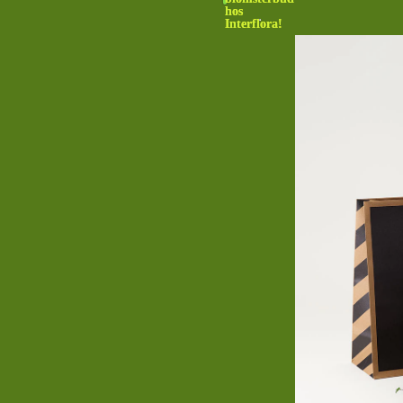
hos
Interflora!