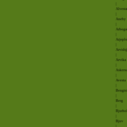
|
Alvest
|
Aneby
|
Arboga
|
Arjepl
|
Arvidsj
|
Arvika
|
Askers
|
Avesta
|
Bengts
|
Berg
|
Bjurho
|
Bjuv
|