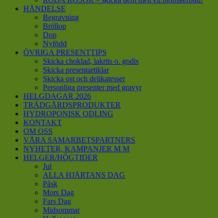
HÄNDELSE
Begravning
Bröllop
Dop
Nyfödd
ÖVRIGA PRESENTTIPS
Skicka choklad, lakrits o. godis
Skicka presentartiklar
Skicka ost och delikatesser
Personliga presenter med gravyr
HELGDAGAR 2026
TRÄDGÅRDSPRODUKTER
HYDROPONISK ODLING
KONTAKT
OM OSS
VÅRA SAMARBETSPARTNERS
NYHETER, KAMPANJER M M
HELGER/HÖGTIDER
Jul
ALLA HJÄRTANS DAG
Påsk
Mors Dag
Fars Dag
Midsommar