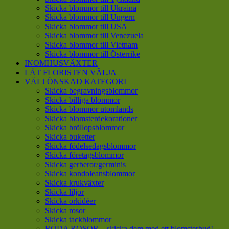
Skicka blommor till Ukraina
Skicka blommor till Ungern
Skicka blommor till USA
Skicka blommor till Venezuela
Skicka blommor till Vietnam
Skicka blommor till Österrike
INOMHUSVÄXTER
LÅT FLORISTEN VÄLJA
VÄLJ ÖNSKAD KATEGORI
Skicka begravningsblommor
Skicka billiga blommor
Skicka blommor utomlands
Skicka blomsterdekorationer
Skicka bröllopsblommor
Skicka buketter
Skicka födelsedagsblommor
Skicka företagsblommor
Skicka gerberor/germinis
Skicka kondoleansblommor
Skicka krukväxter
Skicka liljor
Skicka orkidéer
Skicka rosor
Skicka tackblommor
RÖDA ROSOR – skicka dem med ett blomsterbud!