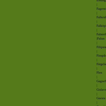
Essung
|
Fagerst
|
Falken
|
Falköp
|
Falster
|Falun
|
Filipst
|
Finspå
|
Färgel
|
Flen
|
Gagnef
|
Gislav
|
Gnesta
|