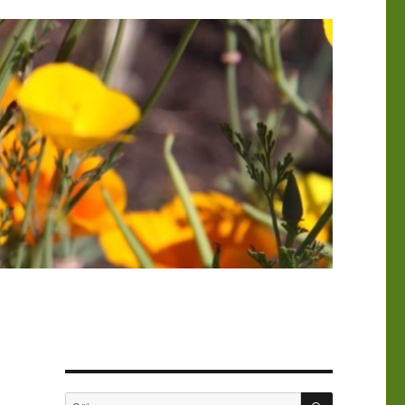
SÖK
Sök