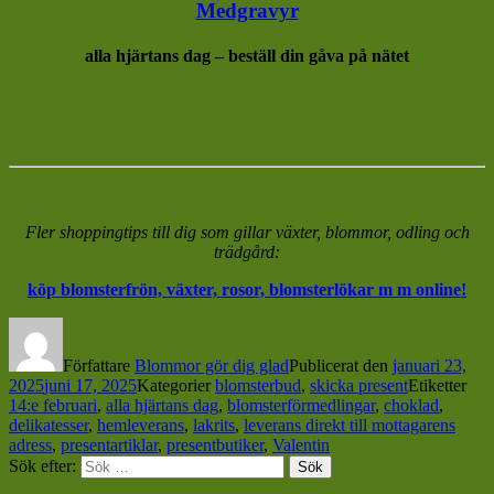
Medgravyr
alla hjärtans dag – beställ din gåva på nätet
Fler shoppingtips till dig som gillar växter, blommor, odling och
trädgård:
köp blomsterfrön, växter, rosor, blomsterlökar m m online!
Författare
Blommor gör dig glad
Publicerat den
januari 23,
2025
juni 17, 2025
Kategorier
blomsterbud
,
skicka present
Etiketter
14:e februari
,
alla hjärtans dag
,
blomsterförmedlingar
,
choklad
,
delikatesser
,
hemleverans
,
lakrits
,
leverans direkt till mottagarens
adress
,
presentartiklar
,
presentbutiker
,
Valentin
Sök efter:
Sök