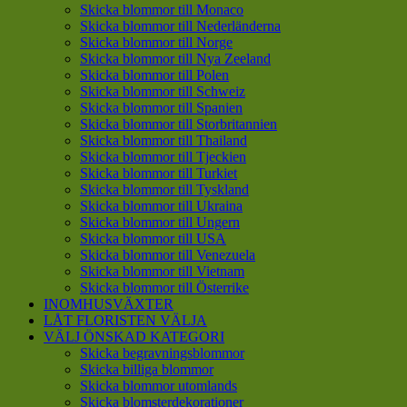
Skicka blommor till Monaco
Skicka blommor till Nederländerna
Skicka blommor till Norge
Skicka blommor till Nya Zeeland
Skicka blommor till Polen
Skicka blommor till Schweiz
Skicka blommor till Spanien
Skicka blommor till Storbritannien
Skicka blommor till Thailand
Skicka blommor till Tjeckien
Skicka blommor till Turkiet
Skicka blommor till Tyskland
Skicka blommor till Ukraina
Skicka blommor till Ungern
Skicka blommor till USA
Skicka blommor till Venezuela
Skicka blommor till Vietnam
Skicka blommor till Österrike
INOMHUSVÄXTER
LÅT FLORISTEN VÄLJA
VÄLJ ÖNSKAD KATEGORI
Skicka begravningsblommor
Skicka billiga blommor
Skicka blommor utomlands
Skicka blomsterdekorationer