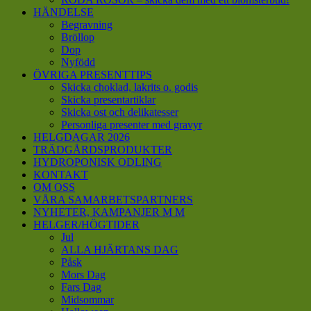
HÄNDELSE
Begravning
Bröllop
Dop
Nyfödd
ÖVRIGA PRESENTTIPS
Skicka choklad, lakrits o. godis
Skicka presentartiklar
Skicka ost och delikatesser
Personliga presenter med gravyr
HELGDAGAR 2026
TRÄDGÅRDSPRODUKTER
HYDROPONISK ODLING
KONTAKT
OM OSS
VÅRA SAMARBETSPARTNERS
NYHETER, KAMPANJER M M
HELGER/HÖGTIDER
Jul
ALLA HJÄRTANS DAG
Påsk
Mors Dag
Fars Dag
Midsommar