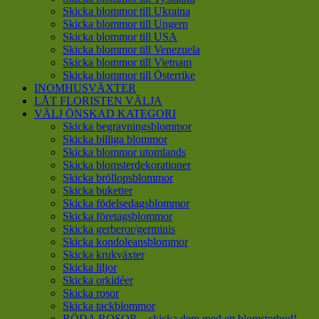
Skicka blommor till Ukraina
Skicka blommor till Ungern
Skicka blommor till USA
Skicka blommor till Venezuela
Skicka blommor till Vietnam
Skicka blommor till Österrike
INOMHUSVÄXTER
LÅT FLORISTEN VÄLJA
VÄLJ ÖNSKAD KATEGORI
Skicka begravningsblommor
Skicka billiga blommor
Skicka blommor utomlands
Skicka blomsterdekorationer
Skicka bröllopsblommor
Skicka buketter
Skicka födelsedagsblommor
Skicka företagsblommor
Skicka gerberor/germinis
Skicka kondoleansblommor
Skicka krukväxter
Skicka liljor
Skicka orkidéer
Skicka rosor
Skicka tackblommor
RÖDA ROSOR – skicka dem med ett blomsterbud!