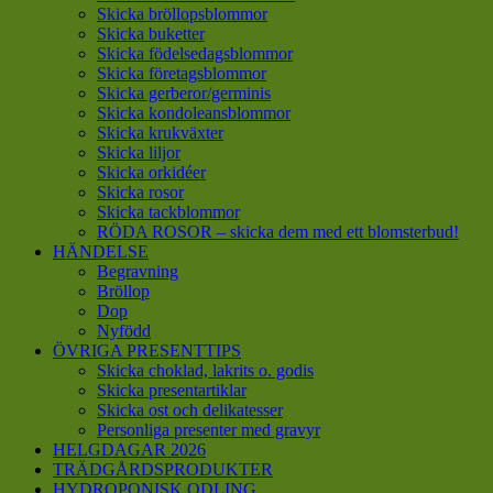
Skicka bröllopsblommor
Skicka buketter
Skicka födelsedagsblommor
Skicka företagsblommor
Skicka gerberor/germinis
Skicka kondoleansblommor
Skicka krukväxter
Skicka liljor
Skicka orkidéer
Skicka rosor
Skicka tackblommor
RÖDA ROSOR – skicka dem med ett blomsterbud!
HÄNDELSE
Begravning
Bröllop
Dop
Nyfödd
ÖVRIGA PRESENTTIPS
Skicka choklad, lakrits o. godis
Skicka presentartiklar
Skicka ost och delikatesser
Personliga presenter med gravyr
HELGDAGAR 2026
TRÄDGÅRDSPRODUKTER
HYDROPONISK ODLING