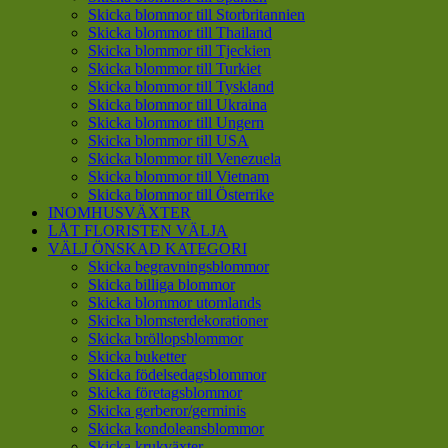
Skicka blommor till Storbritannien
Skicka blommor till Thailand
Skicka blommor till Tjeckien
Skicka blommor till Turkiet
Skicka blommor till Tyskland
Skicka blommor till Ukraina
Skicka blommor till Ungern
Skicka blommor till USA
Skicka blommor till Venezuela
Skicka blommor till Vietnam
Skicka blommor till Österrike
INOMHUSVÄXTER
LÅT FLORISTEN VÄLJA
VÄLJ ÖNSKAD KATEGORI
Skicka begravningsblommor
Skicka billiga blommor
Skicka blommor utomlands
Skicka blomsterdekorationer
Skicka bröllopsblommor
Skicka buketter
Skicka födelsedagsblommor
Skicka företagsblommor
Skicka gerberor/germinis
Skicka kondoleansblommor
Skicka krukväxter