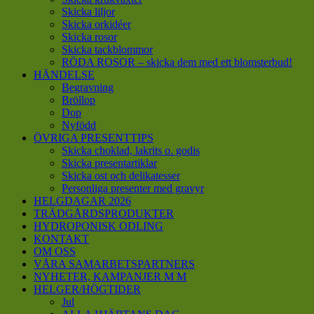
Skicka liljor
Skicka orkidéer
Skicka rosor
Skicka tackblommor
RÖDA ROSOR – skicka dem med ett blomsterbud!
HÄNDELSE
Begravning
Bröllop
Dop
Nyfödd
ÖVRIGA PRESENTTIPS
Skicka choklad, lakrits o. godis
Skicka presentartiklar
Skicka ost och delikatesser
Personliga presenter med gravyr
HELGDAGAR 2026
TRÄDGÅRDSPRODUKTER
HYDROPONISK ODLING
KONTAKT
OM OSS
VÅRA SAMARBETSPARTNERS
NYHETER, KAMPANJER M M
HELGER/HÖGTIDER
Jul