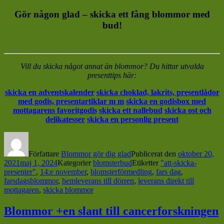
Gör någon glad – skicka ett fång blommor med
bud!
Vill du skicka något annat än blommor? Du hittar utvalda
presenttips här:
skicka en adventskalender
skicka choklad, lakrits, presentlådor
med godis, presentartiklar m m
skicka en godisbox med
mottagarens favoritgodis
skicka ett nallebud
skicka ost och
delikatesser
skicka en personlig present
Författare
Blommor gör dig glad
Publicerat den
oktober 20,
2021
maj 1, 2024
Kategorier
blomsterbud
Etiketter
"att-skicka-
presenter"
,
14:e november
,
blomsterförmedling
,
fars dag
,
farsdagsblommor
,
hemleverans till dörren
,
leverans direkt till
mottagaren
,
skicka blommor
Blommor +en slant till cancerforskningen