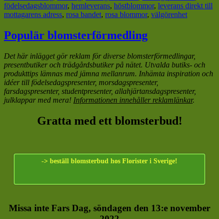
födelsedagsblommor
,
hemleverans
,
höstblommor
,
leverans direkt till
mottagarens adress
,
rosa bandet
,
rosa blommor
,
välgörenhet
Populär blomsterförmedling
Det här inlägget gör reklam för diverse blomsterförmedlingar,
presentbutiker och trädgårdsbutiker på nätet. Utvalda butiks- och
produkttips lämnas med jämna mellanrum. Inhämta inspiration och
idéer till födelsedagspresenter, morsdagspresenter,
farsdagspresenter, studentpresenter, allahjärtansdagspresenter,
julklappar med mera!
Informationen innehåller reklamlänkar
.
Gratta med ett blomsterbud!
-> beställ blomsterbud hos Florister i Sverige!
Missa inte Fars Dag, söndagen den 13:e november
2022