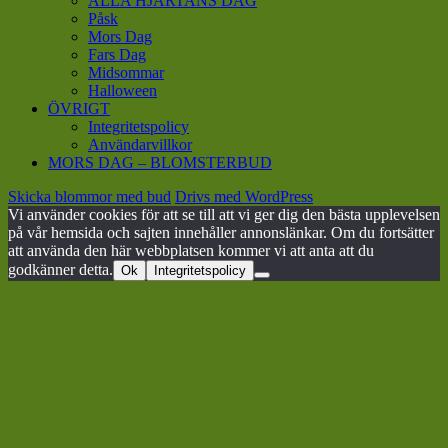
ALLA HJÄRTANS DAG
Påsk
Mors Dag
Fars Dag
Midsommar
Halloween
ÖVRIGT
Integritetspolicy
Användarvillkor
MORS DAG – BLOMSTERBUD
Skicka blommor med bud
Drivs med WordPress
Vi använder cookies för att se till att vi ger dig den bästa upplevelsen
på vår hemsida och sajten innehåller annonslänkar. Om du fortsätter
att använda den här webbplatsen kommer vi att anta att du
godkänner detta.
Ok
Integritetspolicy