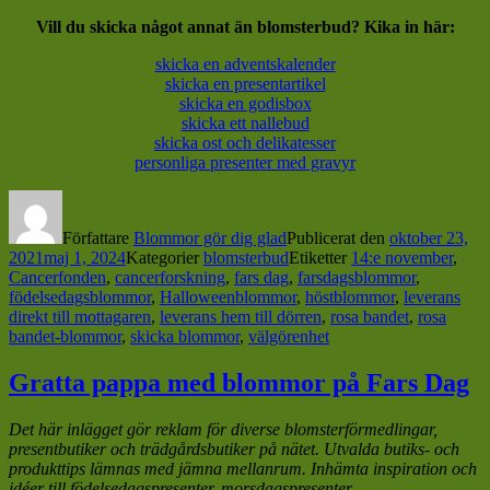
Vill du skicka något annat än blomsterbud? Kika in här:
skicka en adventskalender
skicka en presentartikel
skicka en godisbox
skicka ett nallebud
skicka ost och delikatesser
personliga presenter med gravyr
Författare
Blommor gör dig glad
Publicerat den
oktober 23,
2021
maj 1, 2024
Kategorier
blomsterbud
Etiketter
14:e november
,
Cancerfonden
,
cancerforskning
,
fars dag
,
farsdagsblommor
,
födelsedagsblommor
,
Halloweenblommor
,
höstblommor
,
leverans
direkt till mottagaren
,
leverans hem till dörren
,
rosa bandet
,
rosa
bandet-blommor
,
skicka blommor
,
välgörenhet
Gratta pappa med blommor på Fars Dag
Det här inlägget gör reklam för diverse blomsterförmedlingar,
presentbutiker och trädgårdsbutiker på nätet. Utvalda butiks- och
produkttips lämnas med jämna mellanrum. Inhämta inspiration och
idéer till födelsedagspresenter, morsdagspresenter,