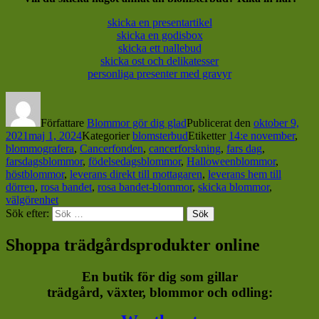
skicka en presentartikel
skicka en godisbox
skicka ett nallebud
skicka ost och delikatesser
personliga presenter med gravyr
Författare
Blommor gör dig glad
Publicerat den
oktober 9,
2021
maj 1, 2024
Kategorier
blomsterbud
Etiketter
14:e november
,
blommografera
,
Cancerfonden
,
cancerforskning
,
fars dag
,
farsdagsblommor
,
födelsedagsblommor
,
Halloweenblommor
,
höstblommor
,
leverans direkt till mottagaren
,
leverans hem till
dörren
,
rosa bandet
,
rosa bandet-blommor
,
skicka blommor
,
välgörenhet
Sök efter:
Sök
Shoppa trädgårdsprodukter online
En butik för dig som gillar
trädgård, växter, blommor och odling: