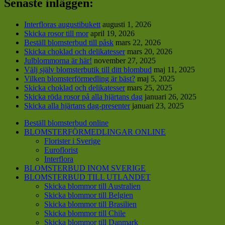
Senaste inläggen:
Interfloras augustibukett
augusti 1, 2026
Skicka rosor till mor
april 19, 2026
Beställ blomsterbud till påsk
mars 22, 2026
Skicka choklad och delikatesser
mars 20, 2026
Julblommorna är här!
november 27, 2025
Välj själv blomsterbutik till ditt blombud
maj 11, 2025
Vilken blomsterförmedling är bäst?
maj 5, 2025
Skicka choklad och delikatesser
mars 25, 2025
Skicka röda rosor på alla hjärtans dag
januari 26, 2025
Skicka alla hjärtans dag-presenter
januari 23, 2025
Beställ blomsterbud online
BLOMSTERFÖRMEDLINGAR ONLINE
Florister i Sverige
Euroflorist
Interflora
BLOMSTERBUD INOM SVERIGE
BLOMSTERBUD TILL UTLANDET
Skicka blommor till Australien
Skicka blommor till Belgien
Skicka blommor till Brasilien
Skicka blommor till Chile
Skicka blommor till Danmark