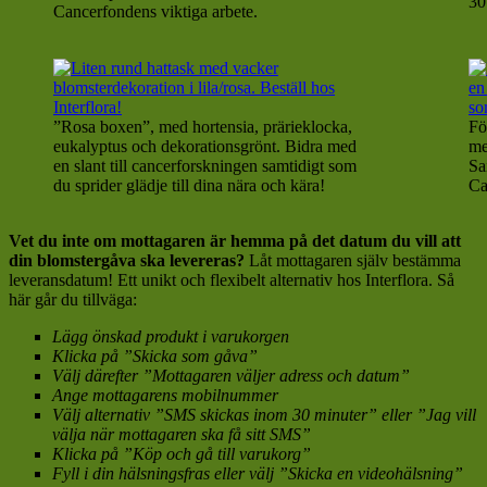
30
Cancerfondens viktiga arbete.
”Rosa boxen”, med hortensia, prärieklocka,
Fö
eukalyptus och dekorationsgrönt. Bidra med
me
en slant till cancerforskningen samtidigt som
Sa
du sprider glädje till dina nära och kära!
Ca
Vet du inte om mottagaren är hemma på det datum du vill att
din blomstergåva ska levereras?
Låt mottagaren själv bestämma
leveransdatum! Ett unikt och flexibelt alternativ hos Interflora. Så
här går du tillväga:
Lägg önskad produkt i varukorgen
Klicka på ”Skicka som gåva”
Välj därefter ”Mottagaren väljer adress och datum”
Ange mottagarens mobilnummer
Välj alternativ ”SMS skickas inom 30 minuter” eller ”Jag vill
välja när mottagaren ska få sitt SMS”
Klicka på ”Köp och gå till varukorg”
Fyll i din hälsningsfras eller välj ”Skicka en videohälsning”