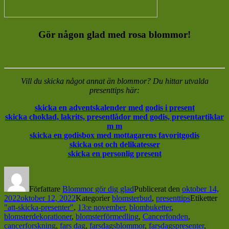
Gör någon glad med rosa blommor!
Vill du skicka något annat än blommor? Du hittar utvalda
presenttips här:
skicka en adventskalender med godis i present
skicka choklad, lakrits, presentlådor med godis, presentartiklar
m m
skicka en godisbox med mottagarens favoritgodis
skicka ost och delikatesser
skicka en personlig present
Författare
Blommor gör dig glad
Publicerat den
oktober 14,
2022
oktober 12, 2022
Kategorier
blomsterbud
,
presenttips
Etiketter
"att-skicka-presenter"
,
13:e november
,
blombuketter
,
blomsterdekorationer
,
blomsterförmedling
,
Cancerfonden
,
cancerforskning
,
fars dag
,
farsdagsblommor
,
farsdagspresenter
,