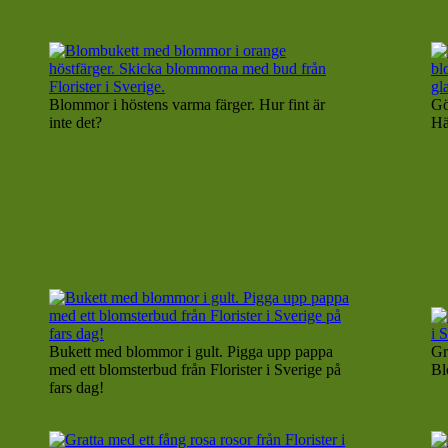
Blommor i höstens varma färger. Hur fint är
Gö
inte det?
Hä
Bukett med blommor i gult. Pigga upp pappa
Gr
med ett blomsterbud från Florister i Sverige på
Bl
fars dag!