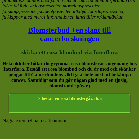
produkttips lämnas med jämna mellanrum. Inhämta inspiration och
idéer till födelsedagspresenter, morsdagspresenter,
farsdagspresenter, studentpresenter, allahjärtansdagspresenter,
julklappar med mera!
Informationen innehåller reklamlänkar
.
Blomsterbud +en slant till
cancerforskningen
skicka ett rosa blombud via Interflora
Hela oktober hittar du grymma, rosa blomsterarrangemang hos
Interflora. Beställ ett rosa blombud och du är med och skänker
pengar till Cancerfondens viktiga arbete med att bekämpa
cancer. Samtidigt som du gör någon glad med en tjusig,
blomstrande gåva:)
-> beställ en rosa blomstergåva här
Några exempel på rosa blommor: