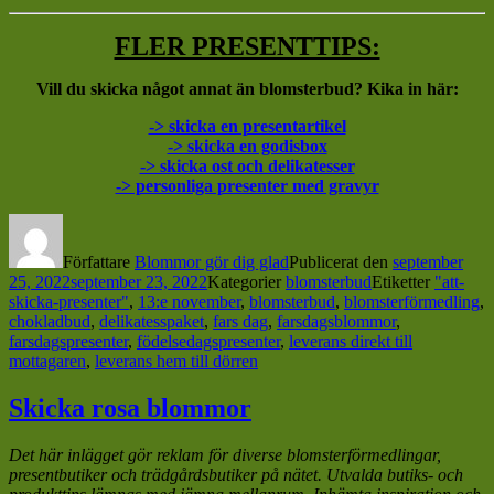
FLER PRESENTTIPS:
Vill du skicka något annat än blomsterbud? Kika in här:
-> skicka en presentartikel
-> skicka en godisbox
-> skicka ost och delikatesser
-> personliga presenter med gravyr
Författare
Blommor gör dig glad
Publicerat den
september
25, 2022
september 23, 2022
Kategorier
blomsterbud
Etiketter
"att-
skicka-presenter"
,
13:e november
,
blomsterbud
,
blomsterförmedling
,
chokladbud
,
delikatesspaket
,
fars dag
,
farsdagsblommor
,
farsdagspresenter
,
födelsedagspresenter
,
leverans direkt till
mottagaren
,
leverans hem till dörren
Skicka rosa blommor
Det här inlägget gör reklam för diverse blomsterförmedlingar,
presentbutiker och trädgårdsbutiker på nätet. Utvalda butiks- och