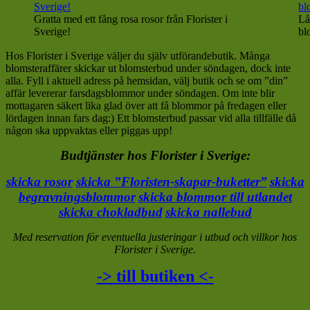
Gratta med ett fång rosa rosor från Florister i
Lå
Sverige!
bl
Hos Florister i Sverige väljer du själv utförandebutik. Många
blomsteraffärer skickar ut blomsterbud under söndagen, dock inte
alla. Fyll i aktuell adress på hemsidan, välj butik och se om ”din”
affär levererar farsdagsblommor under söndagen. Om inte blir
mottagaren säkert lika glad över att få blommor på fredagen eller
lördagen innan fars dag:) Ett blomsterbud passar vid alla tillfälle då
någon ska uppvaktas eller piggas upp!
Budtjänster hos Florister i Sverige:
skicka rosor
skicka ”Floristen-skapar-buketter”
skicka
begravningsblommor
skicka blommor till utlandet
skicka chokladbud
skicka nallebud
Med reservation för eventuella justeringar i utbud och villkor hos
Florister i Sverige.
-> till butiken <-