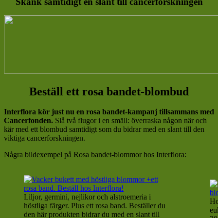
Skänk samtidigt en slant till cancerforskningen
Beställ ett rosa bandet-blombud
Interflora kör just nu en rosa bandet-kampanj tillsammans med
Cancerfonden.
Slå två flugor i en smäll: överraska någon när och
kär med ett blombud samtidigt som du bidrar med en slant till den
viktiga cancerforskningen.
Några bildexempel på Rosa bandet-blommor hos Interflora:
Liljor, germini, nejlikor och alstroemeria i
Ho
höstliga färger. Plus ett rosa band. Beställer du
eu
den här produkten bidrar du med en slant till