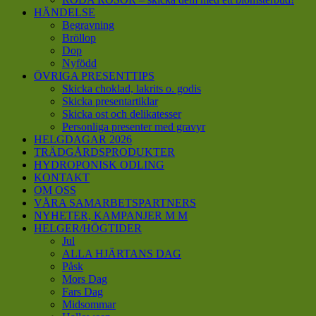
HÄNDELSE
Begravning
Bröllop
Dop
Nyfödd
ÖVRIGA PRESENTTIPS
Skicka choklad, lakrits o. godis
Skicka presentartiklar
Skicka ost och delikatesser
Personliga presenter med gravyr
HELGDAGAR 2026
TRÄDGÅRDSPRODUKTER
HYDROPONISK ODLING
KONTAKT
OM OSS
VÅRA SAMARBETSPARTNERS
NYHETER, KAMPANJER M M
HELGER/HÖGTIDER
Jul
ALLA HJÄRTANS DAG
Påsk
Mors Dag
Fars Dag
Midsommar