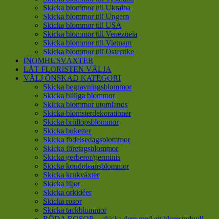
Skicka blommor till Ukraina
Skicka blommor till Ungern
Skicka blommor till USA
Skicka blommor till Venezuela
Skicka blommor till Vietnam
Skicka blommor till Österrike
INOMHUSVÄXTER
LÅT FLORISTEN VÄLJA
VÄLJ ÖNSKAD KATEGORI
Skicka begravningsblommor
Skicka billiga blommor
Skicka blommor utomlands
Skicka blomsterdekorationer
Skicka bröllopsblommor
Skicka buketter
Skicka födelsedagsblommor
Skicka företagsblommor
Skicka gerberor/germinis
Skicka kondoleansblommor
Skicka krukväxter
Skicka liljor
Skicka orkidéer
Skicka rosor
Skicka tackblommor
RÖDA ROSOR – skicka dem med ett blomsterbud!