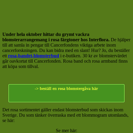
Under hela oktober hittar du grymt vackra
blomsterarrangemang i rosa färgtoner hos Interflora.
De hjälper
till att samla in pengar till Cancerfondens viktiga arbete inom
cancerforskningen. Du kan bidra med en slant! Hur? Jo, du beställer
ett
rosa-bandet-blomsterbud
i e-butiken. 30 kr av blomstervärdet
går oavkortat till Cancerfonden. Rosa band och rosa armband finns
att köpa som tillval.
-> beställ en rosa blomstergåva här
Det rosa sortimentet gäller endast blomsterbud som skickas inom
Sverige. Du som tänker överraska med ett blommogram utomlands,
se här:
Se mer här: