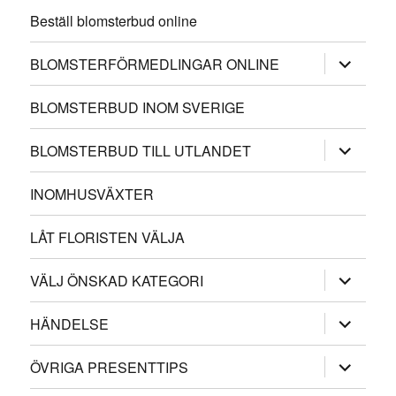
Beställ blomsterbud online
expander
BLOMSTERFÖRMEDLINGAR ONLINE
underme
BLOMSTERBUD INOM SVERIGE
expander
BLOMSTERBUD TILL UTLANDET
underme
INOMHUSVÄXTER
LÅT FLORISTEN VÄLJA
expander
VÄLJ ÖNSKAD KATEGORI
underme
expander
HÄNDELSE
underme
expander
ÖVRIGA PRESENTTIPS
underme