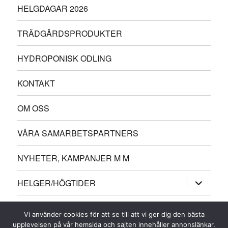
HELGDAGAR 2026
TRÄDGÅRDSPRODUKTER
HYDROPONISK ODLING
KONTAKT
OM OSS
VÅRA SAMARBETSPARTNERS
NYHETER, KAMPANJER M M
expander
HELGER/HÖGTIDER
underme
expander
ÖVRIGT
underme
Vi använder cookies för att se till att vi ger dig den bästa
upplevelsen på vår hemsida och sajten innehåller annonslänkar.