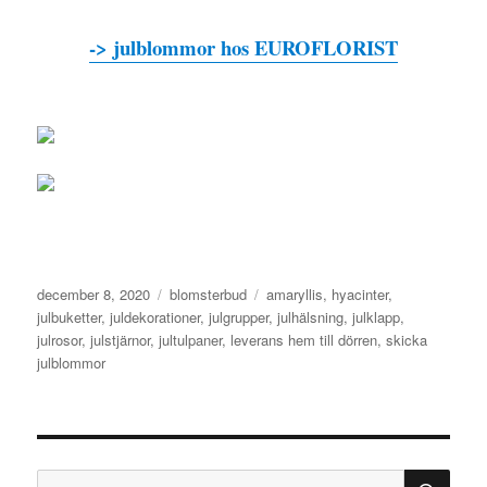
-> julblommor hos EUROFLORIST
Publicerat
december 8, 2020
Kategorier
blomsterbud
Etiketter
amaryllis
,
hyacinter
,
den
julbuketter
,
juldekorationer
,
julgrupper
,
julhälsning
,
julklapp
,
julrosor
,
julstjärnor
,
jultulpaner
,
leverans hem till dörren
,
skicka
julblommor
SÖ
Sök