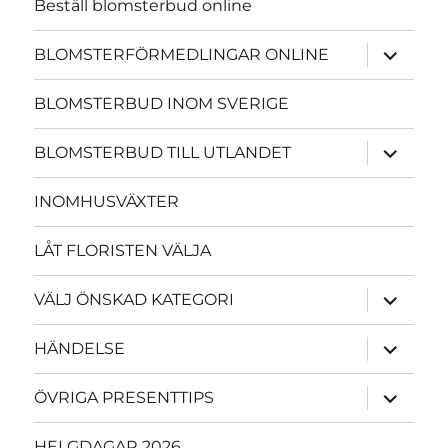
Beställ blomsterbud online
expande
BLOMSTERFÖRMEDLINGAR ONLINE
underme
BLOMSTERBUD INOM SVERIGE
expande
BLOMSTERBUD TILL UTLANDET
underme
INOMHUSVÄXTER
LÅT FLORISTEN VÄLJA
expande
VÄLJ ÖNSKAD KATEGORI
underme
expande
HÄNDELSE
underme
expande
ÖVRIGA PRESENTTIPS
underme
HELGDAGAR 2026