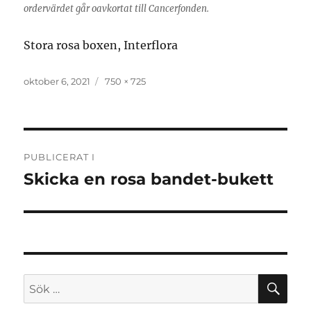
ordervärdet går oavkortat till Cancerfonden.
Stora rosa boxen, Interflora
Publicerat
oktober 6, 2021
Full
750 × 725
den
storlek
Inläggsnavigering
PUBLICERAT I
Skicka en rosa bandet-bukett
SÖ
Sök
efter: