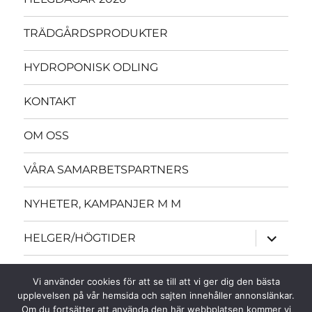
TRÄDGÅRDSPRODUKTER
HYDROPONISK ODLING
KONTAKT
OM OSS
VÅRA SAMARBETSPARTNERS
NYHETER, KAMPANJER M M
expande
HELGER/HÖGTIDER
underme
expande
ÖVRIGT
underme
Vi använder cookies för att se till att vi ger dig den bästa
upplevelsen på vår hemsida och sajten innehåller annonslänkar.
MORS DAG – BLOMSTERBUD
Om du fortsätter att använda den här webbplatsen kommer vi