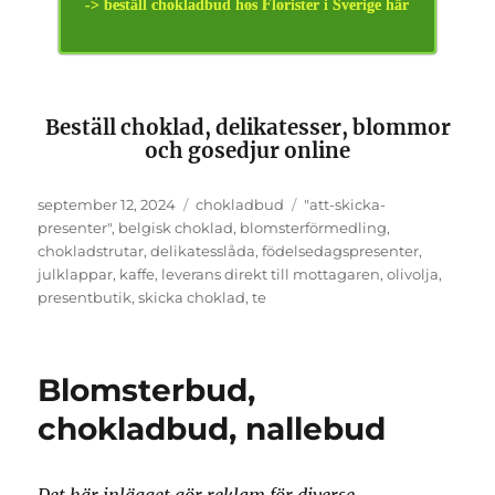
-> beställ chokladbud hos Florister i Sverige här
Beställ choklad, delikatesser, blommor
och gosedjur online
Publicerat
september 12, 2024
Kategorier
chokladbud
Etiketter
"att-skicka-
den
presenter"
,
belgisk choklad
,
blomsterförmedling
,
chokladstrutar
,
delikatesslåda
,
födelsedagspresenter
,
julklappar
,
kaffe
,
leverans direkt till mottagaren
,
olivolja
,
presentbutik
,
skicka choklad
,
te
Blomsterbud,
chokladbud, nallebud