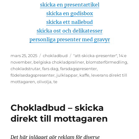
skicka en presentartikel
skicka en godisbox
skicka ett nallebud
skicka ost och delikatesser
personliga presenter med gravyr
Publicerat
mars 25, 2025
Kategorier
chokladbud
Etiketter
"att-skicka-presenter"
,
14:e
den
november
,
belgiska chokladpraliner
,
blomsterförmedling
,
chokladstrutar
,
fars dag
,
farsdagspresenter
,
födelsedagspresenter
,
julklappar
,
kaffe
,
leverans direkt till
mottagaren
,
olivolja
,
te
Chokladbud – skicka
direkt till mottagaren
Det här inlägget gör reklam för diverse