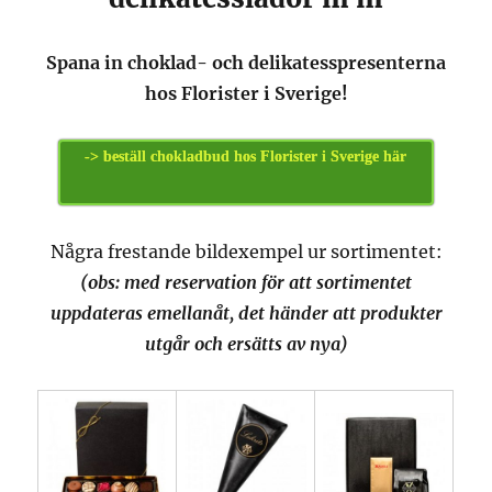
Spana in choklad- och delikatesspresenterna
hos Florister i Sverige!
-> beställ chokladbud hos Florister i Sverige här
Några frestande bildexempel ur sortimentet:
(obs: med reservation för att sortimentet
uppdateras emellanåt, det händer att produkter
utgår och ersätts av nya)