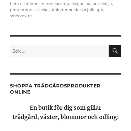
hem till dörren
,
marmelad
,
mjukisdjur
,
nallar
,
olivolja
,
presentbutik
,
skicka julblommor
,
skicka julklapp
,
smörkex
,
te
SÖ
Sök
efter:
SHOPPA TRÄDGÅRDSPRODUKTER
ONLINE
En butik för dig som gillar
trädgård, växter, blommor och odling: