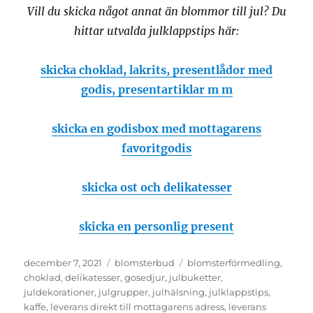
Vill du skicka något annat än blommor till jul? Du
hittar utvalda julklappstips här:
skicka choklad, lakrits, presentlådor med
godis, presentartiklar m m
skicka en godisbox med mottagarens
favoritgodis
skicka ost och delikatesser
skicka en personlig present
Publicerat
december 7, 2021
Kategorier
blomsterbud
Etiketter
blomsterförmedling
,
den
choklad
,
delikatesser
,
gosedjur
,
julbuketter
,
juldekorationer
,
julgrupper
,
julhälsning
,
julklappstips
,
kaffe
,
leverans direkt till mottagarens adress
,
leverans