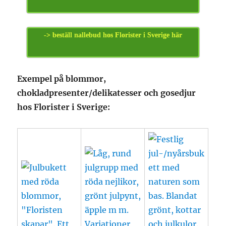
-> beställ nallebud hos Florister i Sverige här
Exempel på blommor,
chokladpresenter/delikatesser och gosedjur
hos Florister i Sverige: