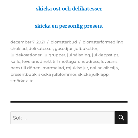
skicka ost och delikatesser
skicka en personlig present
Publicerat
december 7, 2021
Kategorier
blomsterbud
Etiketter
blomsterförmedling
,
den
choklad
,
delikatesser
,
gosedjur
,
julbuketter
,
juldekorationer
,
julgrupper
,
julhälsning
,
julklappstips
,
kaffe
,
leverans direkt till mottagarens adress
,
leverans
hem till dörren
,
marmelad
,
mjukisdjur
,
nallar
,
olivolja
,
presentbutik
,
skicka julblommor
,
skicka julklapp
,
smörkex
,
te
SÖ
Sök
efter: