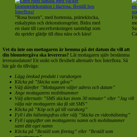
”Rosa boxen”, med hortensia, prärieklocka,
Fö
eukalyptus och dekorationsgrönt. Bidra med
me
en slant till cancerforskningen samtidigt som
Sa
du sprider glädje till dina nära och kära!
Ca
Vet du inte om mottagaren är hemma på det datum du vill att
din blomstergåva ska levereras?
Låt mottagaren själv bestämma
leveransdatum! Ett unikt och flexibelt alternativ hos Interflora. Så
här går du tillväga:
Lägg önskad produkt i varukorgen
Klicka på ”Skicka som gåva”
Välj därefter ”Mottagaren väljer adress och datum”
Ange mottagarens mobilnummer
Välj alternativ ”SMS skickas inom 30 minuter” eller ”Jag vill
välja när mottagaren ska få sitt SMS”
Klicka på ”Köp och gå till varukorg”
Fyll i din hälsningsfras eller välj ”Skicka en videohälsning”
Fyll i uppgifter om mottagarens namn och mobilnummer
samt ditt eget namn
Klicka på ”Beställ som företag” eller ”Beställ som
privatperson”