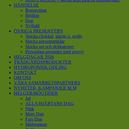
HÄNDELSE
Begravning
Bröllop
Dop
Nyfödd
ÖVRIGA PRESENTTIPS
Skicka choklad, lakrits o. godis
Skicka presentartiklar
Skicka ost och delikatesser
Personliga presenter med gravyr
HELGDAGAR 2026
TRÄDGÅRDSPRODUKTER
HYDROPONISK ODLING
KONTAKT
OM OSS
VÅRA SAMARBETSPARTNERS
NYHETER, KAMPANJER M M
HELGER/HÖGTIDER
Jul
ALLA HJÄRTANS DAG
Påsk
Mors Dag
Fars Dag
Midsommar