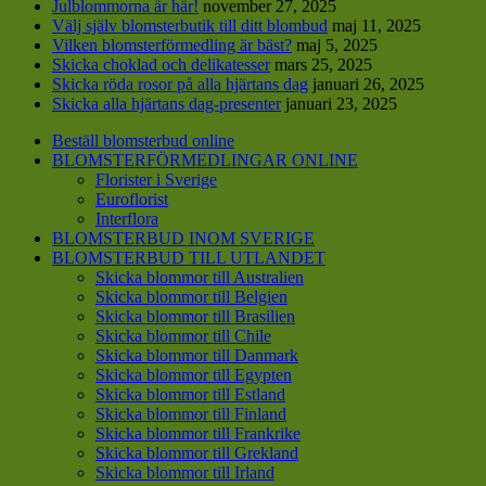
Julblommorna är här!
november 27, 2025
Välj själv blomsterbutik till ditt blombud
maj 11, 2025
Vilken blomsterförmedling är bäst?
maj 5, 2025
Skicka choklad och delikatesser
mars 25, 2025
Skicka röda rosor på alla hjärtans dag
januari 26, 2025
Skicka alla hjärtans dag-presenter
januari 23, 2025
Beställ blomsterbud online
BLOMSTERFÖRMEDLINGAR ONLINE
Florister i Sverige
Euroflorist
Interflora
BLOMSTERBUD INOM SVERIGE
BLOMSTERBUD TILL UTLANDET
Skicka blommor till Australien
Skicka blommor till Belgien
Skicka blommor till Brasilien
Skicka blommor till Chile
Skicka blommor till Danmark
Skicka blommor till Egypten
Skicka blommor till Estland
Skicka blommor till Finland
Skicka blommor till Frankrike
Skicka blommor till Grekland
Skicka blommor till Irland