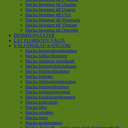
Skicka blommor till Ukraina
Skicka blommor till Ungern
Skicka blommor till USA
Skicka blommor till Venezuela
Skicka blommor till Vietnam
Skicka blommor till Österrike
INOMHUSVÄXTER
LÅT FLORISTEN VÄLJA
VÄLJ ÖNSKAD KATEGORI
Skicka begravningsblommor
Skicka billiga blommor
Skicka blommor utomlands
Skicka blomsterdekorationer
Skicka bröllopsblommor
Skicka buketter
Skicka födelsedagsblommor
Skicka företagsblommor
Skicka gerberor/germinis
Skicka kondoleansblommor
Skicka krukväxter
Skicka liljor
Skicka orkidéer
Skicka rosor
Skicka tackblommor
RÖDA ROSOR – skicka dem med ett blomsterbud!