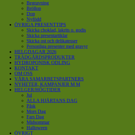
Begravning
Bröllop
Dop
Nyfödd
ÖVRIGA PRESENTTIPS
Skicka choklad, lakrits o. godis
Skicka presentartiklar
Skicka ost och delikatesser
Personliga presenter med gravyr
HELGDAGAR 2026
TRÄDGÅRDSPRODUKTER
HYDROPONISK ODLING
KONTAKT
OM OSS
VÅRA SAMARBETSPARTNERS
NYHETER, KAMPANJER M M
HELGER/HÖGTIDER
Jul
ALLA HJÄRTANS DAG
Påsk
Mors Dag
Fars Dag
Midsommar
Halloween
ÖVRIGT