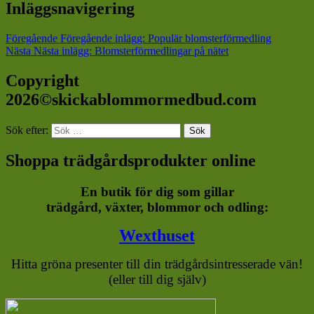
Inläggsnavigering
Föregående
Föregående inlägg:
Populär blomsterförmedling
Nästa
Nästa inlägg:
Blomsterförmedlingar på nätet
Copyright
2026©skickablommormedbud.com
Sök efter:
Sök
Shoppa trädgårdsprodukter online
En butik för dig som gillar
trädgård, växter, blommor och odling:
Wexthuset
Hitta gröna presenter till din trädgårdsintresserade vän!
(eller till dig själv)