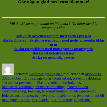
Gör någon glad med rosa blommor!
Vill du skicka något annat än blommor? Du hittar utvalda
presenttips här:
skicka en adventskalender med godis i present
skicka choklad, lakrits, presentlådor med godis, presentartiklar
m m
skicka en godisbox med mottagarens favoritgodis
skicka ost och delikatesser
skicka en personlig present
Författare
Blommor gör dig glad
Publicerat den
oktober 14,
2022
oktober 12, 2022
Kategorier
blomsterbud
,
presenttips
Etiketter
"att-skicka-presenter"
,
13:e november
,
blombuketter
,
blomsterdekorationer
,
blomsterförmedling
,
Cancerfonden
,
cancerforskning
,
fars dag
,
farsdagsblommor
,
farsdagspresenter
,
födelsedagsblommor
,
hemleverans
,
höstblommor
,
leverans direkt till
mottagarens adress
,
rosa bandet
,
rosa blommor
,
välgörenhet