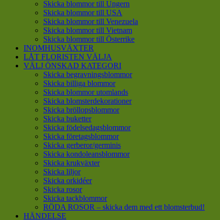
Skicka blommor till Ungern
Skicka blommor till USA
Skicka blommor till Venezuela
Skicka blommor till Vietnam
Skicka blommor till Österrike
INOMHUSVÄXTER
LÅT FLORISTEN VÄLJA
VÄLJ ÖNSKAD KATEGORI
Skicka begravningsblommor
Skicka billiga blommor
Skicka blommor utomlands
Skicka blomsterdekorationer
Skicka bröllopsblommor
Skicka buketter
Skicka födelsedagsblommor
Skicka företagsblommor
Skicka gerberor/germinis
Skicka kondoleansblommor
Skicka krukväxter
Skicka liljor
Skicka orkidéer
Skicka rosor
Skicka tackblommor
RÖDA ROSOR – skicka dem med ett blomsterbud!
HÄNDELSE