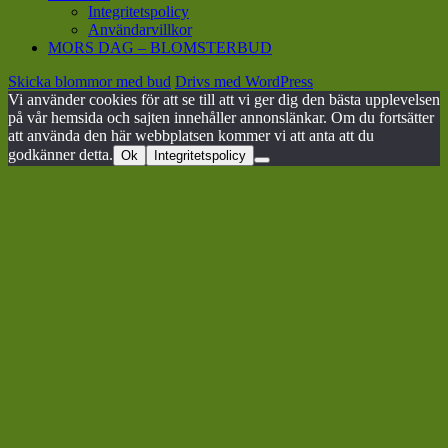
Integritetspolicy
Användarvillkor
MORS DAG – BLOMSTERBUD
Skicka blommor med bud
Drivs med WordPress
Vi använder cookies för att se till att vi ger dig den bästa upplevelsen
på vår hemsida och sajten innehåller annonslänkar. Om du fortsätter
att använda den här webbplatsen kommer vi att anta att du
godkänner detta.
Ok
Integritetspolicy