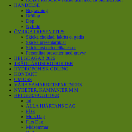
HÄNDELSE
Begravning
Bröllop
Dop
Nyfödd
ÖVRIGA PRESENTTIPS
Skicka choklad, lakrits o. godis
Skicka presentartiklar
Skicka ost och delikatesser
Personliga presenter med gravyr
HELGDAGAR 2026
TRÄDGÅRDSPRODUKTER
HYDROPONISK ODLING
KONTAKT
OM OSS
VÅRA SAMARBETSPARTNERS
NYHETER, KAMPANJER M M
HELGER/HÖGTIDER
Jul
ALLA HJÄRTANS DAG
Påsk
Mors Dag
Fars Dag
Midsommar