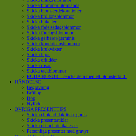
Skicka blommor utomlands
Skicka blomsterdekorationer
Skicka bröllopsblommor
Skicka buketter
Skicka födelsedagsblommor
Skicka företagsblommor
Skicka gerberor/germinis
Skicka kondoleansblommor
Skicka krukväxter
Skicka liljor
Skicka orkidéer
Skicka rosor
Skicka tackblommor
RÖDA ROSOR – skicka dem med ett blomsterbud!
HÄNDELSE
Begravning
Bröllop
Dop
Nyfödd
ÖVRIGA PRESENTTIPS
Skicka choklad, lakrits o. godis
Skicka presentartiklar
Skicka ost och delikatesser
Personliga presenter med gravyr