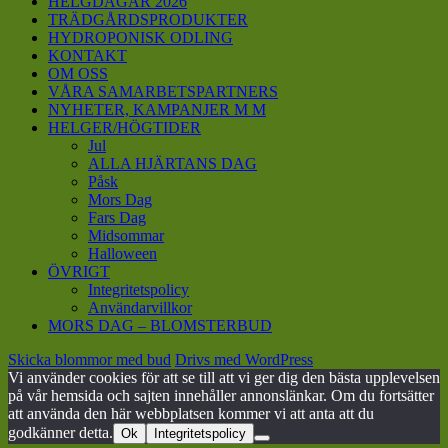
HELGDAGAR 2026
TRÄDGÅRDSPRODUKTER
HYDROPONISK ODLING
KONTAKT
OM OSS
VÅRA SAMARBETSPARTNERS
NYHETER, KAMPANJER M M
HELGER/HÖGTIDER
Jul
ALLA HJÄRTANS DAG
Påsk
Mors Dag
Fars Dag
Midsommar
Halloween
ÖVRIGT
Integritetspolicy
Användarvillkor
MORS DAG – BLOMSTERBUD
Skicka blommor med bud
Drivs med WordPress
Vi använder cookies för att se till att vi ger dig den bästa upplevelsen
på vår hemsida och sajten innehåller annonslänkar. Om du fortsätter
att använda den här webbplatsen kommer vi att anta att du
godkänner detta.
Ok
Integritetspolicy