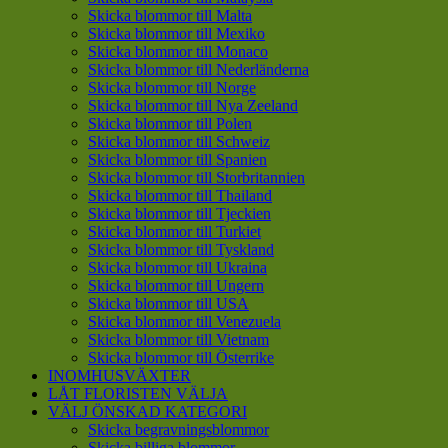
Skicka blommor till Malta
Skicka blommor till Mexiko
Skicka blommor till Monaco
Skicka blommor till Nederländerna
Skicka blommor till Norge
Skicka blommor till Nya Zeeland
Skicka blommor till Polen
Skicka blommor till Schweiz
Skicka blommor till Spanien
Skicka blommor till Storbritannien
Skicka blommor till Thailand
Skicka blommor till Tjeckien
Skicka blommor till Turkiet
Skicka blommor till Tyskland
Skicka blommor till Ukraina
Skicka blommor till Ungern
Skicka blommor till USA
Skicka blommor till Venezuela
Skicka blommor till Vietnam
Skicka blommor till Österrike
INOMHUSVÄXTER
LÅT FLORISTEN VÄLJA
VÄLJ ÖNSKAD KATEGORI
Skicka begravningsblommor
Skicka billiga blommor