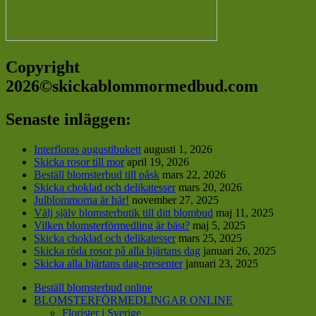
Copyright
2026©skickablommormedbud.com
Senaste inläggen:
Interfloras augustibukett
augusti 1, 2026
Skicka rosor till mor
april 19, 2026
Beställ blomsterbud till påsk
mars 22, 2026
Skicka choklad och delikatesser
mars 20, 2026
Julblommorna är här!
november 27, 2025
Välj själv blomsterbutik till ditt blombud
maj 11, 2025
Vilken blomsterförmedling är bäst?
maj 5, 2025
Skicka choklad och delikatesser
mars 25, 2025
Skicka röda rosor på alla hjärtans dag
januari 26, 2025
Skicka alla hjärtans dag-presenter
januari 23, 2025
Beställ blomsterbud online
BLOMSTERFÖRMEDLINGAR ONLINE
Florister i Sverige