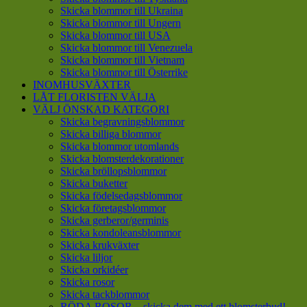
Skicka blommor till Ukraina
Skicka blommor till Ungern
Skicka blommor till USA
Skicka blommor till Venezuela
Skicka blommor till Vietnam
Skicka blommor till Österrike
INOMHUSVÄXTER
LÅT FLORISTEN VÄLJA
VÄLJ ÖNSKAD KATEGORI
Skicka begravningsblommor
Skicka billiga blommor
Skicka blommor utomlands
Skicka blomsterdekorationer
Skicka bröllopsblommor
Skicka buketter
Skicka födelsedagsblommor
Skicka företagsblommor
Skicka gerberor/germinis
Skicka kondoleansblommor
Skicka krukväxter
Skicka liljor
Skicka orkidéer
Skicka rosor
Skicka tackblommor
RÖDA ROSOR – skicka dem med ett blomsterbud!