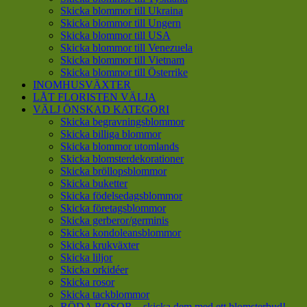
Skicka blommor till Ukraina
Skicka blommor till Ungern
Skicka blommor till USA
Skicka blommor till Venezuela
Skicka blommor till Vietnam
Skicka blommor till Österrike
INOMHUSVÄXTER
LÅT FLORISTEN VÄLJA
VÄLJ ÖNSKAD KATEGORI
Skicka begravningsblommor
Skicka billiga blommor
Skicka blommor utomlands
Skicka blomsterdekorationer
Skicka bröllopsblommor
Skicka buketter
Skicka födelsedagsblommor
Skicka företagsblommor
Skicka gerberor/germinis
Skicka kondoleansblommor
Skicka krukväxter
Skicka liljor
Skicka orkidéer
Skicka rosor
Skicka tackblommor
RÖDA ROSOR – skicka dem med ett blomsterbud!