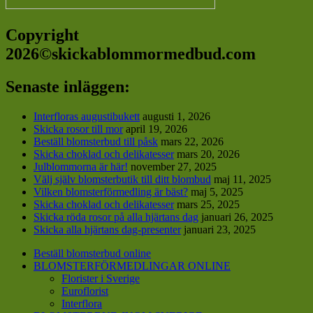
Copyright
2026©skickablommormedbud.com
Senaste inläggen:
Interfloras augustibukett
augusti 1, 2026
Skicka rosor till mor
april 19, 2026
Beställ blomsterbud till påsk
mars 22, 2026
Skicka choklad och delikatesser
mars 20, 2026
Julblommorna är här!
november 27, 2025
Välj själv blomsterbutik till ditt blombud
maj 11, 2025
Vilken blomsterförmedling är bäst?
maj 5, 2025
Skicka choklad och delikatesser
mars 25, 2025
Skicka röda rosor på alla hjärtans dag
januari 26, 2025
Skicka alla hjärtans dag-presenter
januari 23, 2025
Beställ blomsterbud online
BLOMSTERFÖRMEDLINGAR ONLINE
Florister i Sverige
Euroflorist
Interflora