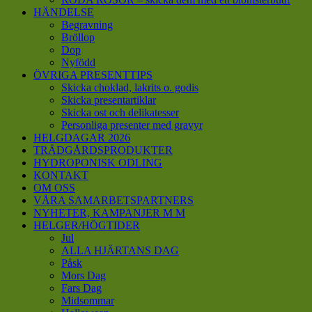
HÄNDELSE
Begravning
Bröllop
Dop
Nyfödd
ÖVRIGA PRESENTTIPS
Skicka choklad, lakrits o. godis
Skicka presentartiklar
Skicka ost och delikatesser
Personliga presenter med gravyr
HELGDAGAR 2026
TRÄDGÅRDSPRODUKTER
HYDROPONISK ODLING
KONTAKT
OM OSS
VÅRA SAMARBETSPARTNERS
NYHETER, KAMPANJER M M
HELGER/HÖGTIDER
Jul
ALLA HJÄRTANS DAG
Påsk
Mors Dag
Fars Dag
Midsommar