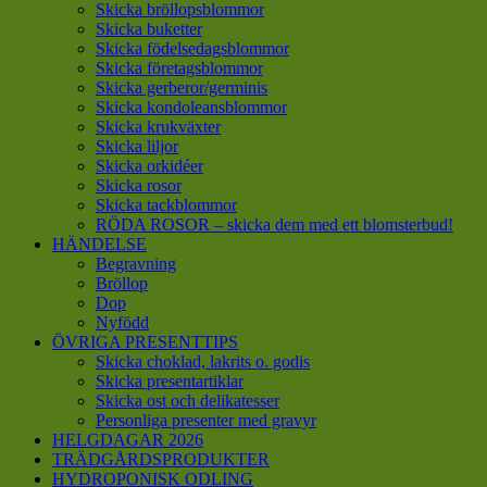
Skicka bröllopsblommor
Skicka buketter
Skicka födelsedagsblommor
Skicka företagsblommor
Skicka gerberor/germinis
Skicka kondoleansblommor
Skicka krukväxter
Skicka liljor
Skicka orkidéer
Skicka rosor
Skicka tackblommor
RÖDA ROSOR – skicka dem med ett blomsterbud!
HÄNDELSE
Begravning
Bröllop
Dop
Nyfödd
ÖVRIGA PRESENTTIPS
Skicka choklad, lakrits o. godis
Skicka presentartiklar
Skicka ost och delikatesser
Personliga presenter med gravyr
HELGDAGAR 2026
TRÄDGÅRDSPRODUKTER
HYDROPONISK ODLING