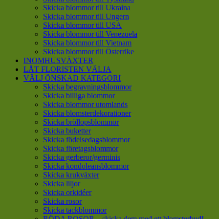
Skicka blommor till Ukraina
Skicka blommor till Ungern
Skicka blommor till USA
Skicka blommor till Venezuela
Skicka blommor till Vietnam
Skicka blommor till Österrike
INOMHUSVÄXTER
LÅT FLORISTEN VÄLJA
VÄLJ ÖNSKAD KATEGORI
Skicka begravningsblommor
Skicka billiga blommor
Skicka blommor utomlands
Skicka blomsterdekorationer
Skicka bröllopsblommor
Skicka buketter
Skicka födelsedagsblommor
Skicka företagsblommor
Skicka gerberor/germinis
Skicka kondoleansblommor
Skicka krukväxter
Skicka liljor
Skicka orkidéer
Skicka rosor
Skicka tackblommor
RÖDA ROSOR – skicka dem med ett blomsterbud!