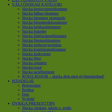
VÄLJ ÖNSKAD KATEGORI
Skicka begravningsblommor
Skicka billiga blommor
Skicka blommor utomlands
Skicka blomsterdekorationer
Skicka bröllopsblommor
Skicka buketter
Skicka födelsedagsblommor
Skicka företagsblommor
Skicka gerberor/germinis
Skicka kondoleansblommor
Skicka krukväxter
Skicka liljor
Skicka orkidéer
Skicka rosor
Skicka tackblommor
RÖDA ROSOR – skicka dem med ett blomsterbud!
HÄNDELSE
Begravning
Bröllop
Dop
Nyfödd
ÖVRIGA PRESENTTIPS
Skicka choklad, lakrits o. godis