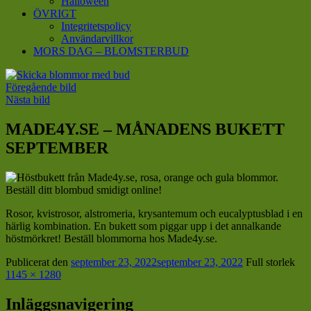
Halloween
ÖVRIGT
Integritetspolicy
Användarvillkor
MORS DAG – BLOMSTERBUD
Föregående bild
Nästa bild
MADE4Y.SE – MÅNADENS BUKETT
SEPTEMBER
Rosor, kvistrosor, alstromeria, krysantemum och eucalyptusblad i en
härlig kombination. En bukett som piggar upp i det annalkande
höstmörkret! Beställ blommorna hos Made4y.se.
Publicerat den
september 23, 2022
september 23, 2022
Full storlek
1145 × 1280
Inläggsnavigering