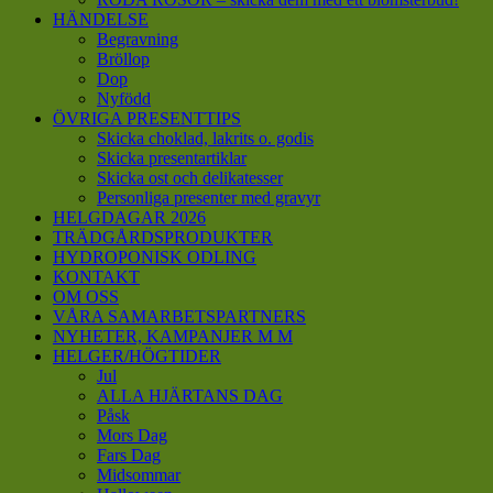
HÄNDELSE
Begravning
Bröllop
Dop
Nyfödd
ÖVRIGA PRESENTTIPS
Skicka choklad, lakrits o. godis
Skicka presentartiklar
Skicka ost och delikatesser
Personliga presenter med gravyr
HELGDAGAR 2026
TRÄDGÅRDSPRODUKTER
HYDROPONISK ODLING
KONTAKT
OM OSS
VÅRA SAMARBETSPARTNERS
NYHETER, KAMPANJER M M
HELGER/HÖGTIDER
Jul
ALLA HJÄRTANS DAG
Påsk
Mors Dag
Fars Dag
Midsommar