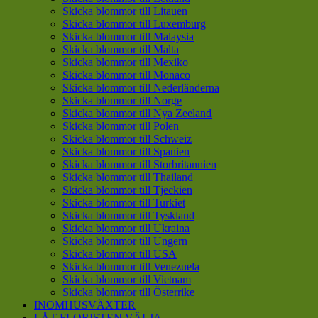
Skicka blommor till Litauen
Skicka blommor till Luxemburg
Skicka blommor till Malaysia
Skicka blommor till Malta
Skicka blommor till Mexiko
Skicka blommor till Monaco
Skicka blommor till Nederländerna
Skicka blommor till Norge
Skicka blommor till Nya Zeeland
Skicka blommor till Polen
Skicka blommor till Schweiz
Skicka blommor till Spanien
Skicka blommor till Storbritannien
Skicka blommor till Thailand
Skicka blommor till Tjeckien
Skicka blommor till Turkiet
Skicka blommor till Tyskland
Skicka blommor till Ukraina
Skicka blommor till Ungern
Skicka blommor till USA
Skicka blommor till Venezuela
Skicka blommor till Vietnam
Skicka blommor till Österrike
INOMHUSVÄXTER
LÅT FLORISTEN VÄLJA