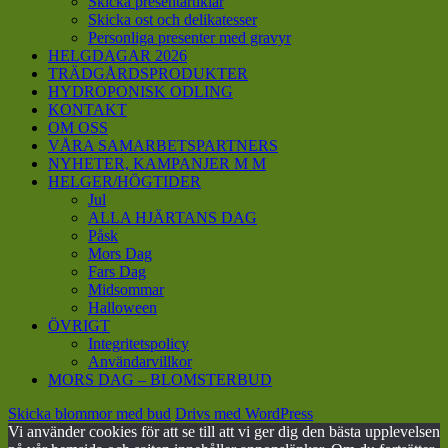
Skicka presentartiklar
Skicka ost och delikatesser
Personliga presenter med gravyr
HELGDAGAR 2026
TRÄDGÅRDSPRODUKTER
HYDROPONISK ODLING
KONTAKT
OM OSS
VÅRA SAMARBETSPARTNERS
NYHETER, KAMPANJER M M
HELGER/HÖGTIDER
Jul
ALLA HJÄRTANS DAG
Påsk
Mors Dag
Fars Dag
Midsommar
Halloween
ÖVRIGT
Integritetspolicy
Användarvillkor
MORS DAG – BLOMSTERBUD
Skicka blommor med bud
Drivs med WordPress
Vi använder cookies för att se till att vi ger dig den bästa upplevelsen