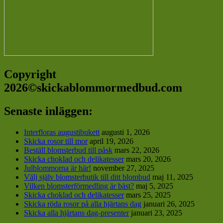
Copyright
2026©skickablommormedbud.com
Senaste inläggen:
Interfloras augustibukett
augusti 1, 2026
Skicka rosor till mor
april 19, 2026
Beställ blomsterbud till påsk
mars 22, 2026
Skicka choklad och delikatesser
mars 20, 2026
Julblommorna är här!
november 27, 2025
Välj själv blomsterbutik till ditt blombud
maj 11, 2025
Vilken blomsterförmedling är bäst?
maj 5, 2025
Skicka choklad och delikatesser
mars 25, 2025
Skicka röda rosor på alla hjärtans dag
januari 26, 2025
Skicka alla hjärtans dag-presenter
januari 23, 2025