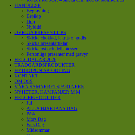
HÄNDELSE
Begravning
Bröllop
Dop
Nyfödd
ÖVRIGA PRESENTTIPS
Skicka choklad, lakrits o. godis
Skicka presentartiklar
Skicka ost och delikatesser
Personliga presenter med gravyr
HELGDAGAR 2026
TRÄDGÅRDSPRODUKTER
HYDROPONISK ODLING
KONTAKT
OM OSS
VÅRA SAMARBETSPARTNERS
NYHETER, KAMPANJER M M
HELGER/HÖGTIDER
Jul
ALLA HJÄRTANS DAG
Påsk
Mors Dag
Fars Dag
Midsommar