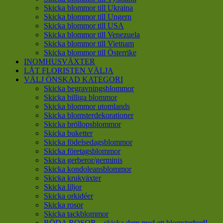
Skicka blommor till Ukraina
Skicka blommor till Ungern
Skicka blommor till USA
Skicka blommor till Venezuela
Skicka blommor till Vietnam
Skicka blommor till Österrike
INOMHUSVÄXTER
LÅT FLORISTEN VÄLJA
VÄLJ ÖNSKAD KATEGORI
Skicka begravningsblommor
Skicka billiga blommor
Skicka blommor utomlands
Skicka blomsterdekorationer
Skicka bröllopsblommor
Skicka buketter
Skicka födelsedagsblommor
Skicka företagsblommor
Skicka gerberor/germinis
Skicka kondoleansblommor
Skicka krukväxter
Skicka liljor
Skicka orkidéer
Skicka rosor
Skicka tackblommor
RÖDA ROSOR – skicka dem med ett blomsterbud!