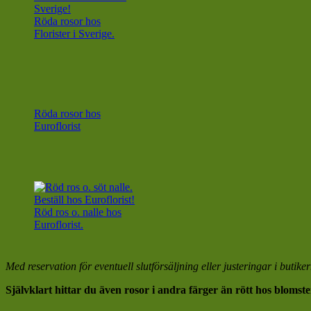
Röda rosor hos
Florister i Sverige.
Röda rosor hos
Euroflorist
Röd ros o. nalle hos
Euroflorist.
Med reservation för eventuell slutförsäljning eller justeringar i butike
Självklart hittar du även rosor i andra färger än rött hos bloms