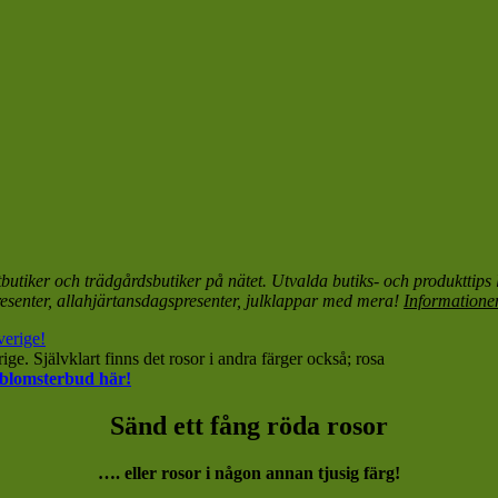
tbutiker och trädgårdsbutiker på nätet. Utvalda butiks- och produkttip
resenter, allahjärtansdagspresenter, julklappar med mera!
Informatione
ige. Självklart finns det rosor i andra färger också; rosa
s-blomsterbud här!
Sänd ett fång röda rosor
…. eller rosor i någon annan tjusig färg!