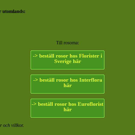
or utomlands:
Till rosorna:
-> beställ rosor hos Florister i
Sverige här
-> beställ rosor hos Interflora
här
-> beställ rosor hos Euroflorist
här
r och villkor.