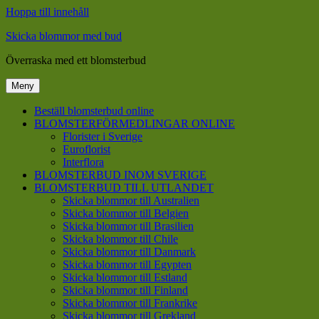
Hoppa till innehåll
Skicka blommor med bud
Överraska med ett blomsterbud
Meny
Beställ blomsterbud online
BLOMSTERFÖRMEDLINGAR ONLINE
Florister i Sverige
Euroflorist
Interflora
BLOMSTERBUD INOM SVERIGE
BLOMSTERBUD TILL UTLANDET
Skicka blommor till Australien
Skicka blommor till Belgien
Skicka blommor till Brasilien
Skicka blommor till Chile
Skicka blommor till Danmark
Skicka blommor till Egypten
Skicka blommor till Estland
Skicka blommor till Finland
Skicka blommor till Frankrike
Skicka blommor till Grekland