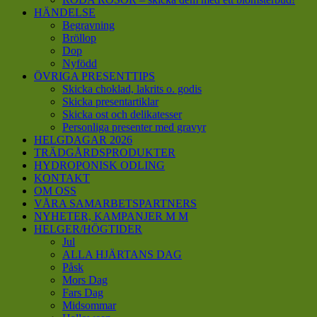
HÄNDELSE
Begravning
Bröllop
Dop
Nyfödd
ÖVRIGA PRESENTTIPS
Skicka choklad, lakrits o. godis
Skicka presentartiklar
Skicka ost och delikatesser
Personliga presenter med gravyr
HELGDAGAR 2026
TRÄDGÅRDSPRODUKTER
HYDROPONISK ODLING
KONTAKT
OM OSS
VÅRA SAMARBETSPARTNERS
NYHETER, KAMPANJER M M
HELGER/HÖGTIDER
Jul
ALLA HJÄRTANS DAG
Påsk
Mors Dag
Fars Dag
Midsommar