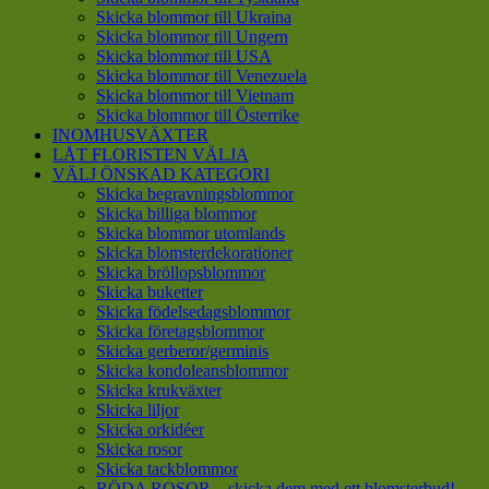
Skicka blommor till Ukraina
Skicka blommor till Ungern
Skicka blommor till USA
Skicka blommor till Venezuela
Skicka blommor till Vietnam
Skicka blommor till Österrike
INOMHUSVÄXTER
LÅT FLORISTEN VÄLJA
VÄLJ ÖNSKAD KATEGORI
Skicka begravningsblommor
Skicka billiga blommor
Skicka blommor utomlands
Skicka blomsterdekorationer
Skicka bröllopsblommor
Skicka buketter
Skicka födelsedagsblommor
Skicka företagsblommor
Skicka gerberor/germinis
Skicka kondoleansblommor
Skicka krukväxter
Skicka liljor
Skicka orkidéer
Skicka rosor
Skicka tackblommor
RÖDA ROSOR – skicka dem med ett blomsterbud!