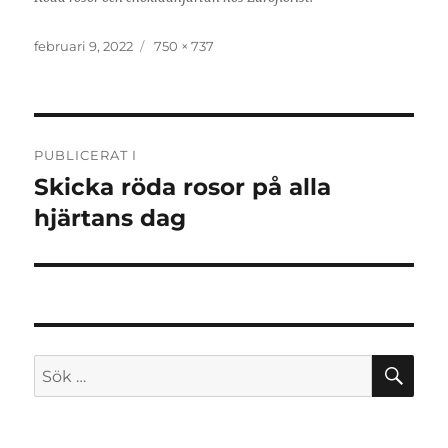
Publicerat
februari 9, 2022
Full
750 × 737
den
storlek
Inläggsnavigering
PUBLICERAT I
Skicka röda rosor på alla
hjärtans dag
SÖ
Sök
efter: