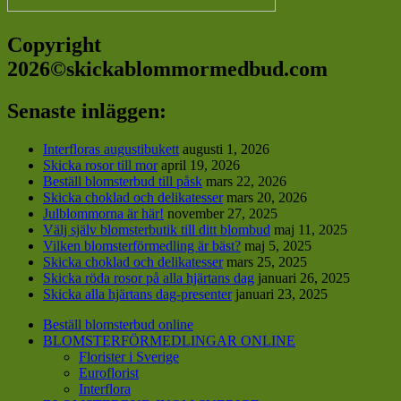
Copyright
2026©skickablommormedbud.com
Senaste inläggen:
Interfloras augustibukett
augusti 1, 2026
Skicka rosor till mor
april 19, 2026
Beställ blomsterbud till påsk
mars 22, 2026
Skicka choklad och delikatesser
mars 20, 2026
Julblommorna är här!
november 27, 2025
Välj själv blomsterbutik till ditt blombud
maj 11, 2025
Vilken blomsterförmedling är bäst?
maj 5, 2025
Skicka choklad och delikatesser
mars 25, 2025
Skicka röda rosor på alla hjärtans dag
januari 26, 2025
Skicka alla hjärtans dag-presenter
januari 23, 2025
Beställ blomsterbud online
BLOMSTERFÖRMEDLINGAR ONLINE
Florister i Sverige
Euroflorist
Interflora