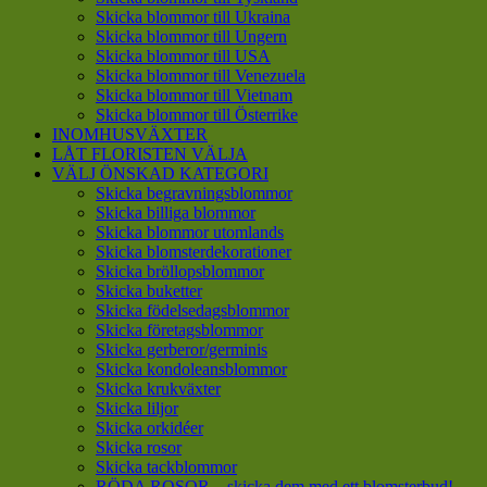
Skicka blommor till Ukraina
Skicka blommor till Ungern
Skicka blommor till USA
Skicka blommor till Venezuela
Skicka blommor till Vietnam
Skicka blommor till Österrike
INOMHUSVÄXTER
LÅT FLORISTEN VÄLJA
VÄLJ ÖNSKAD KATEGORI
Skicka begravningsblommor
Skicka billiga blommor
Skicka blommor utomlands
Skicka blomsterdekorationer
Skicka bröllopsblommor
Skicka buketter
Skicka födelsedagsblommor
Skicka företagsblommor
Skicka gerberor/germinis
Skicka kondoleansblommor
Skicka krukväxter
Skicka liljor
Skicka orkidéer
Skicka rosor
Skicka tackblommor
RÖDA ROSOR – skicka dem med ett blomsterbud!