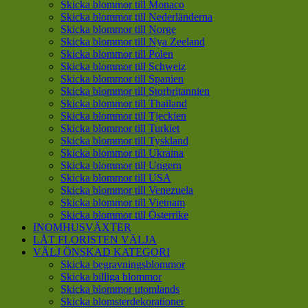
Skicka blommor till Monaco
Skicka blommor till Nederländerna
Skicka blommor till Norge
Skicka blommor till Nya Zeeland
Skicka blommor till Polen
Skicka blommor till Schweiz
Skicka blommor till Spanien
Skicka blommor till Storbritannien
Skicka blommor till Thailand
Skicka blommor till Tjeckien
Skicka blommor till Turkiet
Skicka blommor till Tyskland
Skicka blommor till Ukraina
Skicka blommor till Ungern
Skicka blommor till USA
Skicka blommor till Venezuela
Skicka blommor till Vietnam
Skicka blommor till Österrike
INOMHUSVÄXTER
LÅT FLORISTEN VÄLJA
VÄLJ ÖNSKAD KATEGORI
Skicka begravningsblommor
Skicka billiga blommor
Skicka blommor utomlands
Skicka blomsterdekorationer