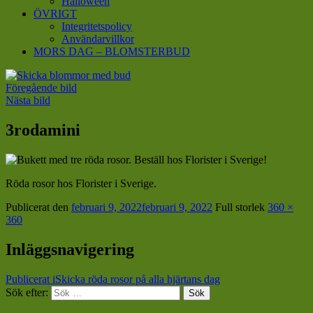
Halloween
ÖVRIGT
Integritetspolicy
Användarvillkor
MORS DAG – BLOMSTERBUD
Föregående bild
Nästa bild
3rodamini
Röda rosor hos Florister i Sverige.
Publicerat den
februari 9, 2022
februari 9, 2022
Full storlek
360 ×
360
Inläggsnavigering
Publicerat i
Skicka röda rosor på alla hjärtans dag
Sök efter:
Sök