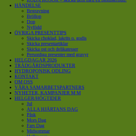
HÄNDELSE
Begravning
Bröllop
Dop
Nyfödd
ÖVRIGA PRESENTTIPS
Skicka choklad, lakrits o. godis
Skicka presentartiklar
Skicka ost och delikatesser
Personliga presenter med gravyr
HELGDAGAR 2026
TRÄDGÅRDSPRODUKTER
HYDROPONISK ODLING
KONTAKT
OM OSS
VÅRA SAMARBETSPARTNERS
NYHETER, KAMPANJER M M
HELGER/HÖGTIDER
Jul
ALLA HJÄRTANS DAG
Påsk
Mors Dag
Fars Dag
Midsommar