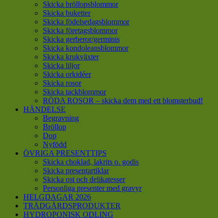
Skicka bröllopsblommor
Skicka buketter
Skicka födelsedagsblommor
Skicka företagsblommor
Skicka gerberor/germinis
Skicka kondoleansblommor
Skicka krukväxter
Skicka liljor
Skicka orkidéer
Skicka rosor
Skicka tackblommor
RÖDA ROSOR – skicka dem med ett blomsterbud!
HÄNDELSE
Begravning
Bröllop
Dop
Nyfödd
ÖVRIGA PRESENTTIPS
Skicka choklad, lakrits o. godis
Skicka presentartiklar
Skicka ost och delikatesser
Personliga presenter med gravyr
HELGDAGAR 2026
TRÄDGÅRDSPRODUKTER
HYDROPONISK ODLING