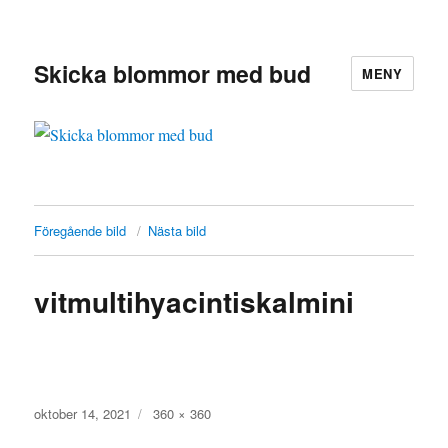
Skicka blommor med bud
MENY
Föregående bild
Nästa bild
vitmultihyacintiskalmini
Publicerat
oktober 14, 2021
Full
360 × 360
den
storlek