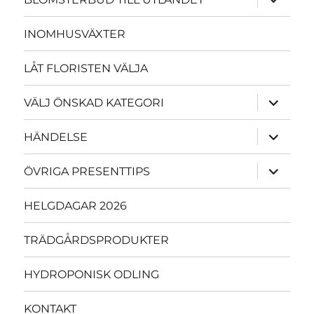
underme
INOMHUSVÄXTER
LÅT FLORISTEN VÄLJA
expande
VÄLJ ÖNSKAD KATEGORI
underme
expande
HÄNDELSE
underme
expande
ÖVRIGA PRESENTTIPS
underme
HELGDAGAR 2026
TRÄDGÅRDSPRODUKTER
HYDROPONISK ODLING
KONTAKT