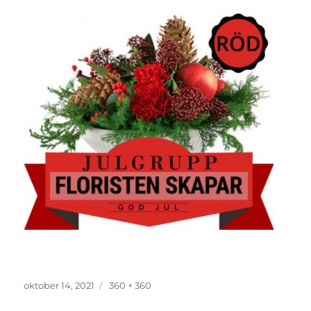
Publicerat
oktober 14, 2021
Full
360 × 360
den
storlek