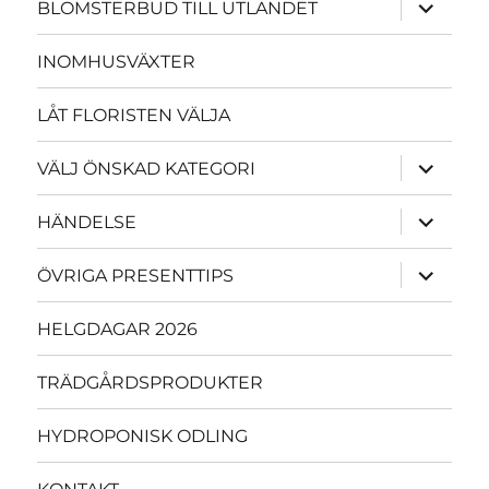
expande
BLOMSTERBUD TILL UTLANDET
underme
INOMHUSVÄXTER
LÅT FLORISTEN VÄLJA
expande
VÄLJ ÖNSKAD KATEGORI
underme
expande
HÄNDELSE
underme
expande
ÖVRIGA PRESENTTIPS
underme
HELGDAGAR 2026
TRÄDGÅRDSPRODUKTER
HYDROPONISK ODLING