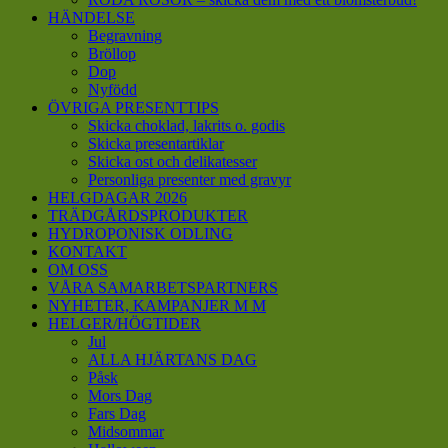
HÄNDELSE
Begravning
Bröllop
Dop
Nyfödd
ÖVRIGA PRESENTTIPS
Skicka choklad, lakrits o. godis
Skicka presentartiklar
Skicka ost och delikatesser
Personliga presenter med gravyr
HELGDAGAR 2026
TRÄDGÅRDSPRODUKTER
HYDROPONISK ODLING
KONTAKT
OM OSS
VÅRA SAMARBETSPARTNERS
NYHETER, KAMPANJER M M
HELGER/HÖGTIDER
Jul
ALLA HJÄRTANS DAG
Påsk
Mors Dag
Fars Dag
Midsommar