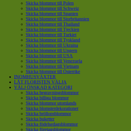
Skicka blommor till Polen
Skicka blommor till Schweiz
Skicka blommor till Spanien
Skicka blommor till Storbritannien
Skicka blommor till Thailand
Skicka blommor till Tjeckien
Skicka blommor till Turkiet
Skicka blommor till Tyskland
Skicka blommor till Ukraina
Skicka blommor till Ungern
Skicka blommor till USA
Skicka blommor till Venezuela
Skicka blommor till Vietnam
Skicka blommor till Österrike
INOMHUSVÄXTER
LÅT FLORISTEN VÄLJA
VÄLJ ÖNSKAD KATEGORI
Skicka begravningsblommor
Skicka billiga blommor
Skicka blommor utomlands
Skicka blomsterdekorationer
Skicka bröllopsblommor
Skicka buketter
Skicka födelsedagsblommor
Skicka företagsblommor