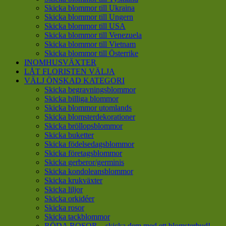
Skicka blommor till Ukraina
Skicka blommor till Ungern
Skicka blommor till USA
Skicka blommor till Venezuela
Skicka blommor till Vietnam
Skicka blommor till Österrike
INOMHUSVÄXTER
LÅT FLORISTEN VÄLJA
VÄLJ ÖNSKAD KATEGORI
Skicka begravningsblommor
Skicka billiga blommor
Skicka blommor utomlands
Skicka blomsterdekorationer
Skicka bröllopsblommor
Skicka buketter
Skicka födelsedagsblommor
Skicka företagsblommor
Skicka gerberor/germinis
Skicka kondoleansblommor
Skicka krukväxter
Skicka liljor
Skicka orkidéer
Skicka rosor
Skicka tackblommor
RÖDA ROSOR – skicka dem med ett blomsterbud!