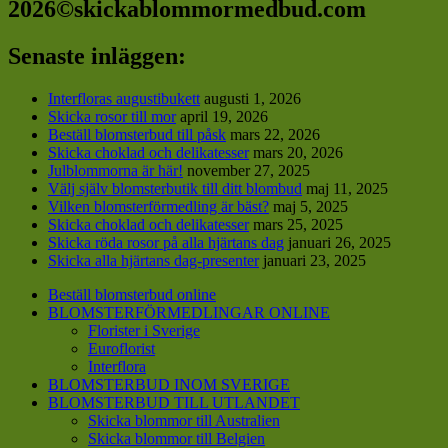
2026©skickablommormedbud.com
Senaste inläggen:
Interfloras augustibukett
augusti 1, 2026
Skicka rosor till mor
april 19, 2026
Beställ blomsterbud till påsk
mars 22, 2026
Skicka choklad och delikatesser
mars 20, 2026
Julblommorna är här!
november 27, 2025
Välj själv blomsterbutik till ditt blombud
maj 11, 2025
Vilken blomsterförmedling är bäst?
maj 5, 2025
Skicka choklad och delikatesser
mars 25, 2025
Skicka röda rosor på alla hjärtans dag
januari 26, 2025
Skicka alla hjärtans dag-presenter
januari 23, 2025
Beställ blomsterbud online
BLOMSTERFÖRMEDLINGAR ONLINE
Florister i Sverige
Euroflorist
Interflora
BLOMSTERBUD INOM SVERIGE
BLOMSTERBUD TILL UTLANDET
Skicka blommor till Australien
Skicka blommor till Belgien