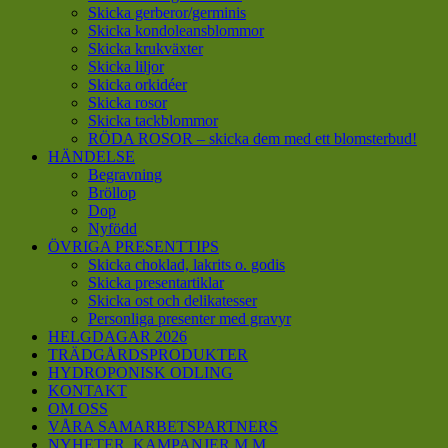
Skicka gerberor/germinis
Skicka kondoleansblommor
Skicka krukväxter
Skicka liljor
Skicka orkidéer
Skicka rosor
Skicka tackblommor
RÖDA ROSOR – skicka dem med ett blomsterbud!
HÄNDELSE
Begravning
Bröllop
Dop
Nyfödd
ÖVRIGA PRESENTTIPS
Skicka choklad, lakrits o. godis
Skicka presentartiklar
Skicka ost och delikatesser
Personliga presenter med gravyr
HELGDAGAR 2026
TRÄDGÅRDSPRODUKTER
HYDROPONISK ODLING
KONTAKT
OM OSS
VÅRA SAMARBETSPARTNERS
NYHETER, KAMPANJER M M