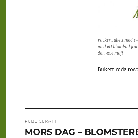
Vacker bukett med två
med ett blombud från 
den 30:e maj!
Bukett roda rosor
Inläggsnavigering
PUBLICERAT I
MORS DAG – BLOMSTER