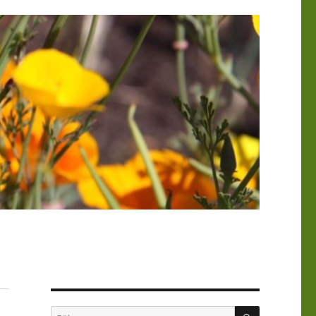
SÖK
Sök