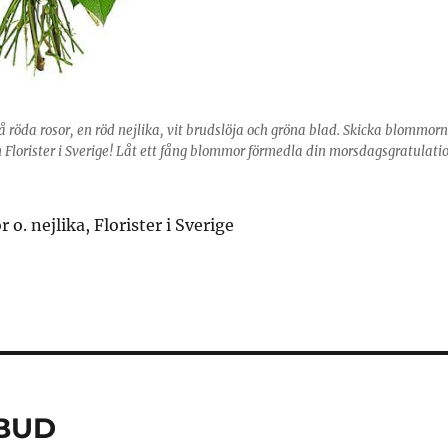
 röda rosor, en röd nejlika, vit brudslöja och gröna blad. Skicka blommor
Florister i Sverige! Låt ett fång blommor förmedla din morsdagsgratulati
 o. nejlika, Florister i Sverige
BUD