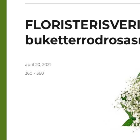
FLORISTERISVER
buketterrodrosas
Publicerat
april 20, 2021
den
Full
360 × 360
storlek