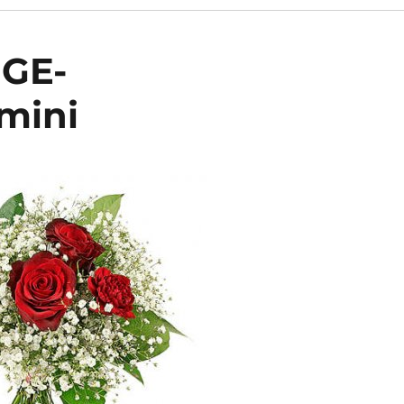
IGE-
mini