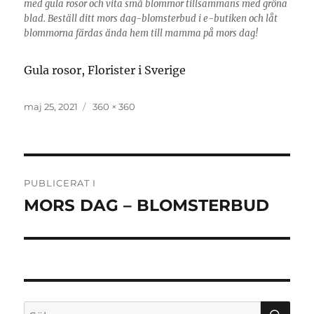
med gula rosor och vita små blommor tillsammans med gröna
blad. Beställ ditt mors dag-blomsterbud i e-butiken och låt
blommorna färdas ända hem till mamma på mors dag!
Gula rosor, Florister i Sverige
Publicerat
maj 25, 2021
Full
360 × 360
den
storlek
Inläggsnavigering
PUBLICERAT I
MORS DAG – BLOMSTERBUD
SÖ
Sök