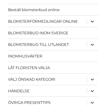
Beställ blomsterbud online
expande
BLOMSTERFÖRMEDLINGAR ONLINE
underme
BLOMSTERBUD INOM SVERIGE
expande
BLOMSTERBUD TILL UTLANDET
underme
INOMHUSVÄXTER
LÅT FLORISTEN VÄLJA
expande
VÄLJ ÖNSKAD KATEGORI
underme
expande
HÄNDELSE
underme
expande
ÖVRIGA PRESENTTIPS
underme