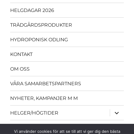
HELGDAGAR 2026
TRÄDGÅRDSPRODUKTER
HYDROPONISK ODLING
KONTAKT
OM OSS
VÅRA SAMARBETSPARTNERS
NYHETER, KAMPANJER M M
expande
HELGER/HÖGTIDER
underme
expande
ÖVRIGT
underme
Vi använder cookies för att se till att vi ger dig den bästa