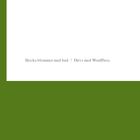
Skicka blommor med bud
Drivs med WordPress