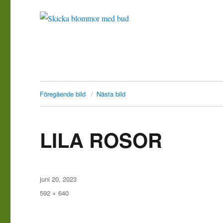
Föregående bild
Nästa bild
LILA ROSOR
Publicerat
juni 20, 2023
den
Full
592 × 640
storlek