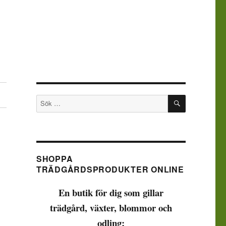
SÖK
Sök
efter:
SHOPPA
TRÄDGÅRDSPRODUKTER ONLINE
En butik för dig som gillar
trädgård, växter, blommor och
odling: