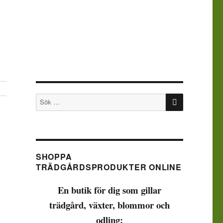
SÖK
Sök
efter:
SHOPPA
TRÄDGÅRDSPRODUKTER ONLINE
En butik för dig som gillar
trädgård, växter, blommor och
odling: