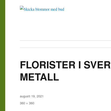
FLORISTER I SVER
METALL
Publicerat
augusti 19, 2021
den
Full
360 × 360
storlek