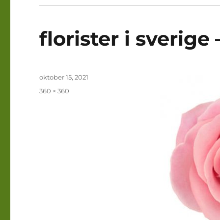
florister i sverige
Publicerat
oktober 15, 2021
den
Full
360 × 360
storlek