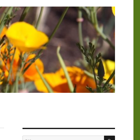
SÖK
Sök