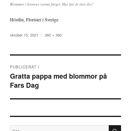
Blommor i höstens varma färger. Hur fint är inte det?
Höstfin, Florister i Sverige
Publicerat
oktober 15, 2021
Full
360 × 360
den
storlek
Inläggsnavigering
PUBLICERAT I
Gratta pappa med blommor på
Fars Dag
SÖ
Sök