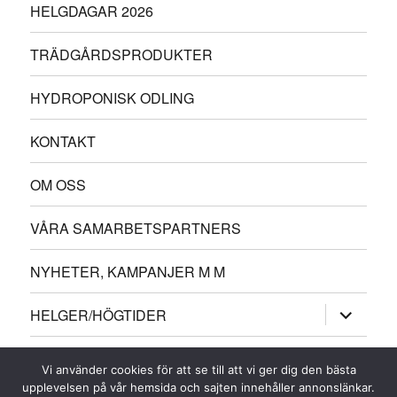
HELGDAGAR 2026
TRÄDGÅRDSPRODUKTER
HYDROPONISK ODLING
KONTAKT
OM OSS
VÅRA SAMARBETSPARTNERS
NYHETER, KAMPANJER M M
expander
HELGER/HÖGTIDER
underme
expander
ÖVRIGT
underme
Vi använder cookies för att se till att vi ger dig den bästa
upplevelsen på vår hemsida och sajten innehåller annonslänkar.