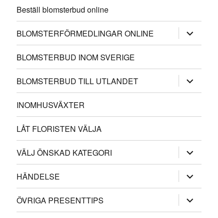
Beställ blomsterbud online
expander
BLOMSTERFÖRMEDLINGAR ONLINE
underme
BLOMSTERBUD INOM SVERIGE
expander
BLOMSTERBUD TILL UTLANDET
underme
INOMHUSVÄXTER
LÅT FLORISTEN VÄLJA
expander
VÄLJ ÖNSKAD KATEGORI
underme
expander
HÄNDELSE
underme
expander
ÖVRIGA PRESENTTIPS
underme