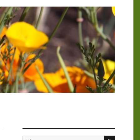
SÖK
Sök