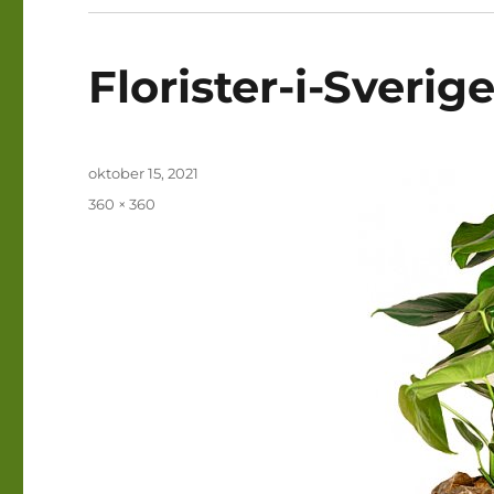
Florister-i-Sveri
Publicerat
oktober 15, 2021
den
Full
360 × 360
storlek