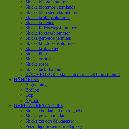
Skicka billiga blommor
Skicka blommor utomlands
Skicka blomsterdekorationer
Skicka bröllopsblommor
Skicka buketter
Skicka födelsedagsblommor
Skicka företagsblommor
Skicka gerberor/germinis
Skicka kondoleansblommor
Skicka krukväxter
Skicka liljor
Skicka orkidéer
Skicka rosor
Skicka tackblommor
RÖDA ROSOR – skicka dem med ett blomsterbud!
HÄNDELSE
Begravning
Bröllop
Dop
Nyfödd
ÖVRIGA PRESENTTIPS
Skicka choklad, lakrits o. godis
Skicka presentartiklar
Skicka ost och delikatesser
Personliga presenter med gravyr