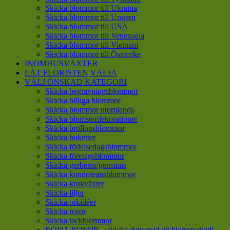
Skicka blommor till Ukraina
Skicka blommor till Ungern
Skicka blommor till USA
Skicka blommor till Venezuela
Skicka blommor till Vietnam
Skicka blommor till Österrike
INOMHUSVÄXTER
LÅT FLORISTEN VÄLJA
VÄLJ ÖNSKAD KATEGORI
Skicka begravningsblommor
Skicka billiga blommor
Skicka blommor utomlands
Skicka blomsterdekorationer
Skicka bröllopsblommor
Skicka buketter
Skicka födelsedagsblommor
Skicka företagsblommor
Skicka gerberor/germinis
Skicka kondoleansblommor
Skicka krukväxter
Skicka liljor
Skicka orkidéer
Skicka rosor
Skicka tackblommor
RÖDA ROSOR – skicka dem med ett blomsterbud!