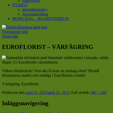
Halloween
ÖVRIGT
Integritetspolicy
Användarvillkor
MORS DAG – BLOMSTERBUD
Föregående bild
Nästa bild
EUROFLORIST – VÅRFÄGRING
Vilken blombukett! Vem ska få äran att mottaga dem? Beställ
blommorna snabbt och smidigt i Euroflorists e-butik!
Vårfägring, Euroflorist
Publicerat den
april 21, 2021
april 21, 2021
Full storlek
340 × 340
Inläggsnavigering