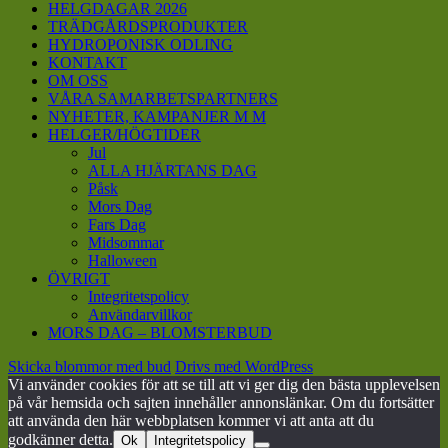
HELGDAGAR 2026
TRÄDGÅRDSPRODUKTER
HYDROPONISK ODLING
KONTAKT
OM OSS
VÅRA SAMARBETSPARTNERS
NYHETER, KAMPANJER M M
HELGER/HÖGTIDER
Jul
ALLA HJÄRTANS DAG
Påsk
Mors Dag
Fars Dag
Midsommar
Halloween
ÖVRIGT
Integritetspolicy
Användarvillkor
MORS DAG – BLOMSTERBUD
Skicka blommor med bud
Drivs med WordPress
Vi använder cookies för att se till att vi ger dig den bästa upplevelsen
på vår hemsida och sajten innehåller annonslänkar. Om du fortsätter
att använda den här webbplatsen kommer vi att anta att du
godkänner detta.
Ok
Integritetspolicy