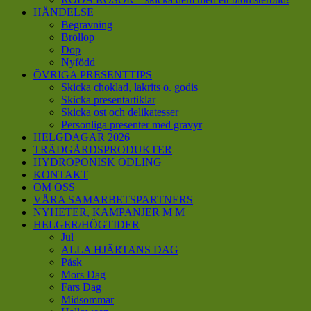
HÄNDELSE
Begravning
Bröllop
Dop
Nyfödd
ÖVRIGA PRESENTTIPS
Skicka choklad, lakrits o. godis
Skicka presentartiklar
Skicka ost och delikatesser
Personliga presenter med gravyr
HELGDAGAR 2026
TRÄDGÅRDSPRODUKTER
HYDROPONISK ODLING
KONTAKT
OM OSS
VÅRA SAMARBETSPARTNERS
NYHETER, KAMPANJER M M
HELGER/HÖGTIDER
Jul
ALLA HJÄRTANS DAG
Påsk
Mors Dag
Fars Dag
Midsommar