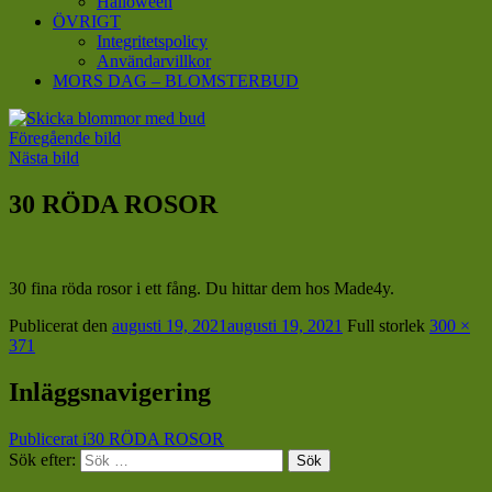
Halloween
ÖVRIGT
Integritetspolicy
Användarvillkor
MORS DAG – BLOMSTERBUD
Föregående bild
Nästa bild
30 RÖDA ROSOR
30 fina röda rosor i ett fång. Du hittar dem hos Made4y.
Publicerat den
augusti 19, 2021
augusti 19, 2021
Full storlek
300 ×
371
Inläggsnavigering
Publicerat i
30 RÖDA ROSOR
Sök efter:
Sök