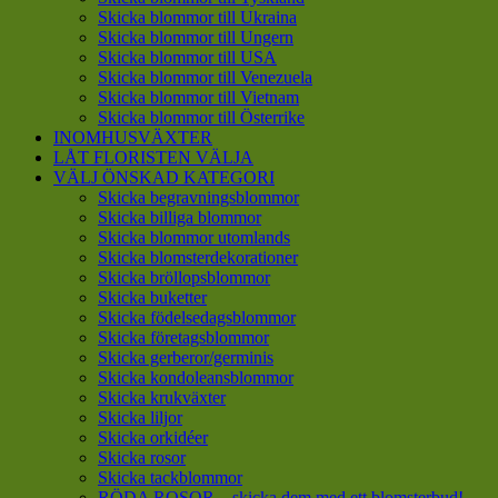
Skicka blommor till Ukraina
Skicka blommor till Ungern
Skicka blommor till USA
Skicka blommor till Venezuela
Skicka blommor till Vietnam
Skicka blommor till Österrike
INOMHUSVÄXTER
LÅT FLORISTEN VÄLJA
VÄLJ ÖNSKAD KATEGORI
Skicka begravningsblommor
Skicka billiga blommor
Skicka blommor utomlands
Skicka blomsterdekorationer
Skicka bröllopsblommor
Skicka buketter
Skicka födelsedagsblommor
Skicka företagsblommor
Skicka gerberor/germinis
Skicka kondoleansblommor
Skicka krukväxter
Skicka liljor
Skicka orkidéer
Skicka rosor
Skicka tackblommor
RÖDA ROSOR – skicka dem med ett blomsterbud!