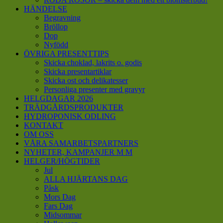
HÄNDELSE
Begravning
Bröllop
Dop
Nyfödd
ÖVRIGA PRESENTTIPS
Skicka choklad, lakrits o. godis
Skicka presentartiklar
Skicka ost och delikatesser
Personliga presenter med gravyr
HELGDAGAR 2026
TRÄDGÅRDSPRODUKTER
HYDROPONISK ODLING
KONTAKT
OM OSS
VÅRA SAMARBETSPARTNERS
NYHETER, KAMPANJER M M
HELGER/HÖGTIDER
Jul
ALLA HJÄRTANS DAG
Påsk
Mors Dag
Fars Dag
Midsommar