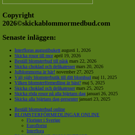
Copyright
2026©skickablommormedbud.com
Senaste inläggen:
Interfloras augustibukett
augusti 1, 2026
Skicka rosor till mor
april 19, 2026
Beställ blomsterbud till påsk
mars 22, 2026
Skicka choklad och delikatesser
mars 20, 2026
Julblommorna är här!
november 27, 2025
Välj själv blomsterbutik till ditt blombud
maj 11, 2025
Vilken blomsterförmedling är bäst?
maj 5, 2025
Skicka choklad och delikatesser
mars 25, 2025
Skicka röda rosor på alla hjärtans dag
januari 26, 2025
Skicka alla hjärtans dag-presenter
januari 23, 2025
Beställ blomsterbud online
BLOMSTERFÖRMEDLINGAR ONLINE
Florister i Sverige
Euroflorist
Interflora