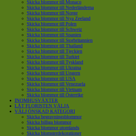
Skicka blommor till Monaco
Skicka blommor till Nederländerna
Skicka blommor till Norge
Skicka blommor till Nya Zeeland
Skicka blommor till Polen
Skicka blommor till Schweiz
Skicka blommor till Spanien
Skicka blommor till Storbritannien
Skicka blommor till Thailand
Skicka blommor till Tjeckien
Skicka blommor till Turkiet
Skicka blommor till Tyskland
Skicka blommor till Ukraina
Skicka blommor till Ungern
Skicka blommor till USA
Skicka blommor till Venezuela
Skicka blommor till Vietnam
Skicka blommor till Österrike
INOMHUSVÄXTER
LÅT FLORISTEN VÄLJA
VÄLJ ÖNSKAD KATEGORI
Skicka begravningsblommor
Skicka billiga blommor
Skicka blommor utomlands
Skicka blomsterdekorationer