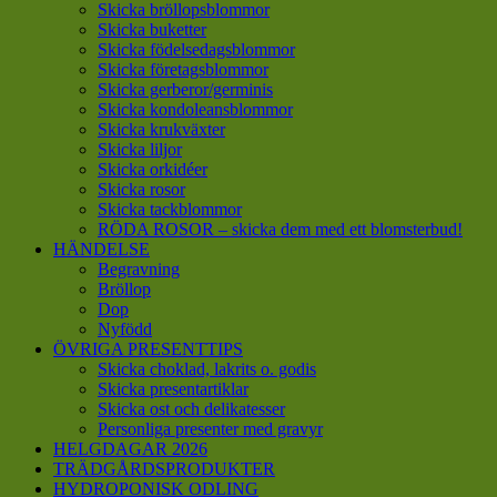
Skicka bröllopsblommor
Skicka buketter
Skicka födelsedagsblommor
Skicka företagsblommor
Skicka gerberor/germinis
Skicka kondoleansblommor
Skicka krukväxter
Skicka liljor
Skicka orkidéer
Skicka rosor
Skicka tackblommor
RÖDA ROSOR – skicka dem med ett blomsterbud!
HÄNDELSE
Begravning
Bröllop
Dop
Nyfödd
ÖVRIGA PRESENTTIPS
Skicka choklad, lakrits o. godis
Skicka presentartiklar
Skicka ost och delikatesser
Personliga presenter med gravyr
HELGDAGAR 2026
TRÄDGÅRDSPRODUKTER
HYDROPONISK ODLING